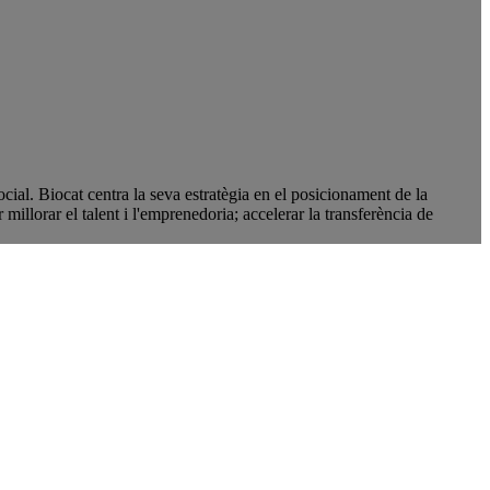
ocial. Biocat centra la seva estratègia en el posicionament de la
llorar el talent i l'emprenedoria; accelerar la transferència de