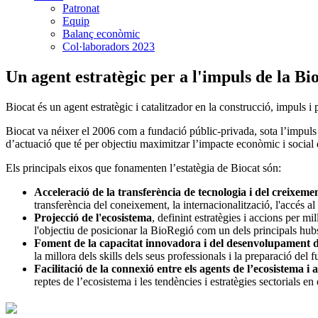
Patronat
Equip
Balanç econòmic
Col·laboradors 2023
Un agent estratègic per a l'impuls de la Bi
Biocat és un agent estratègic i catalitzador en la construcció, impuls 
Biocat va néixer el 2006 com a fundació públic-privada, sota l’impuls 
d’actuació que té per objectiu maximitzar l’impacte econòmic i social 
Els principals eixos que fonamenten l’estatègia de Biocat són:
Acceleració de la transferència de tecnologia i del creixeme
transferència del coneixement, la internacionalització, l'accés al c
Projecció de l'ecosistema
, definint estratègies i accions per mi
l'objectiu de posicionar la BioRegió com un dels principals hub
Foment de la capacitat innovadora i del desenvolupament d
la millora dels skills dels seus professionals i la preparació del f
Facilitació de la connexió entre els agents de l’ecosistema i 
reptes de l’ecosistema i les tendències i estratègies sectorials en 