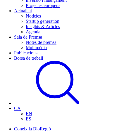
Inversió i finançament
Projectes europeus
Actualitat
Notícies
Startup generation
Insights & Articles
Agenda
Sala de Premsa
Notes de premsa
Multimèdia
Publicacions
Borsa de treball
CA
EN
ES
Coneix la BioRegió