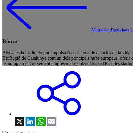
Memòria d'activitats 
Biocat
Biocat és la institució que impulsa l'ecosistema de ciències de la vida 
BioRegió de Catalunya com un dels principals hubs europeus, oferir cap
tecnologia i el creixement empresarial recolzant les OTRIs i les startups
X
LinkedIn
WhatsApp
Email