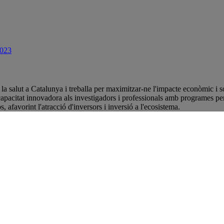
2023
i la salut a Catalunya i treballa per maximitzar-ne l'impacte econòmic i s
acitat innovadora als investigadors i professionals amb programes per mi
, afavorint l'atracció d'inversors i inversió a l'ecosistema.