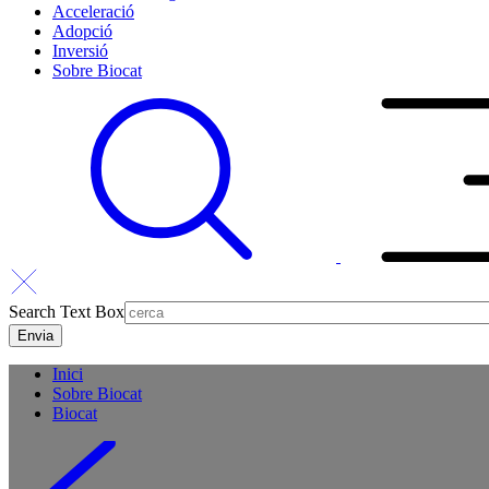
Acceleració
Adopció
Inversió
Sobre Biocat
Search Text Box
Inici
Sobre Biocat
Biocat