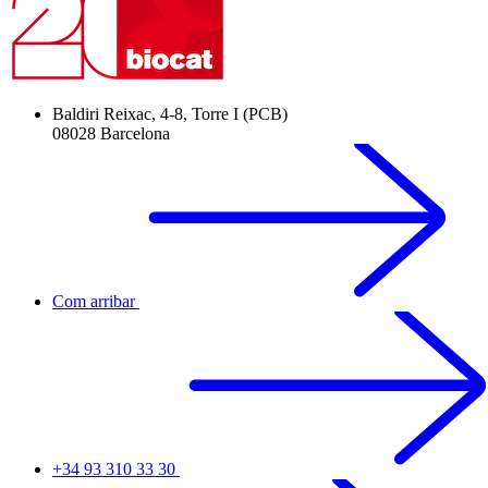
Baldiri Reixac, 4-8, Torre I (PCB)
08028 Barcelona
Com arribar
+34 93 310 33 30