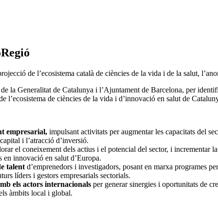
oRegió
i projecció de l’ecosistema català de ciències de la vida i de la salut, 
de la Generalitat de Catalunya i l’Ajuntament de Barcelona, per identifi
de l’ecosistema de ciències de la vida i d’innovació en salut de Catalun
nt empresarial,
impulsant activitats per augmentar les capacitats del sect
apital i l’atracció d’inversió.
llorar el coneixement dels actius i el potencial del sector, i incrementar l
s en innovació en salut d’Europa.
e talent
d’emprenedors i investigadors, posant en marxa programes per i
uturs líders i gestors empresarials sectorials.
amb els actors internacionals
per generar sinergies i oportunitats de cr
els àmbits local i global.