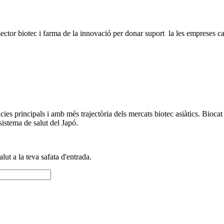
ctor biotec i farma de la innovació per donar suport la les empreses cata
s principals i amb més trajectòria dels mercats biotec asiàtics. Biocat h
osistema de salut del Japó.
alut a la teva safata d'entrada.