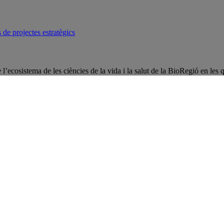
de projectes estratègics
l’ecosistema de les ciències de la vida i la salut de la BioRegió en les 