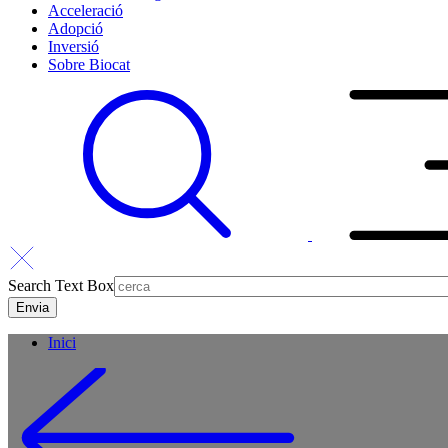
Acceleració
Adopció
Inversió
Sobre Biocat
Search Text Box
Inici