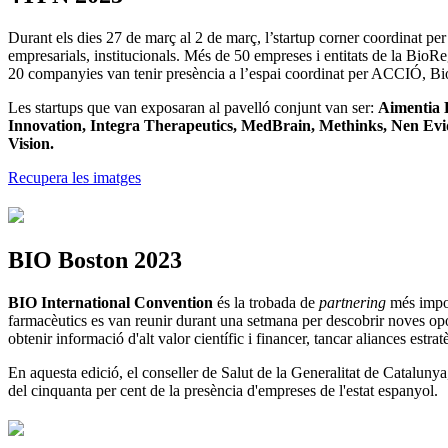
Durant els dies 27 de març al 2 de març, l’startup corner coordinat p
empresarials, institucionals. Més de 50 empreses i entitats de la BioR
20 companyies van tenir presència a l’espai coordinat per ACCIÓ, Bio
Les startups que van exposaran al pavelló conjunt van ser:
Aimentia 
Innovation, Integra Therapeutics, MedBrain, Methinks, Nen Evide
Vision.
Recupera les imatges
BIO Boston 2023
BIO International Convention
és la trobada de
partnering
més impor
farmacèutics es van reunir durant una setmana per descobrir noves opor
obtenir informació d'alt valor científic i financer, tancar aliances estra
En aquesta edició, el conseller de Salut de la Generalitat de Catalun
del cinquanta per cent de la presència d'empreses de l'estat espanyol.