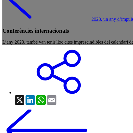
2023, un any d’impuls 
Conferències internacionals
L’any 2023, també van tenir lloc cites imprescindibles del calendari de 
X
LinkedIn
WhatsApp
Email