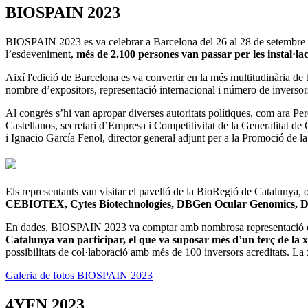
BIOSPAIN 2023
BIOSPAIN 2023 es va celebrar a Barcelona del 26 al 28 de setembre d
l’esdeveniment,
més de 2.100 persones van passar per les instal·lac
Així l'edició de Barcelona es va convertir en la més multitudinària de t
nombre d’expositors, representació internacional i número de inversors
Al congrés s’hi van apropar diverses autoritats polítiques, com ara P
Castellanos, secretari d’Empresa i Competitivitat de la Generalitat de
i Ignacio García Fenol, director general adjunt per a la Promoció de l
Els representants van visitar el pavelló de la BioRegió de Catalunya, 
CEBIOTEX, Cytes Biotechnologies, DBGen Ocular Genomics, D-S
En dades, BIOSPAIN 2023 va comptar amb nombrosa representació de l'
Catalunya van participar, el que va suposar més d’un terç de la x
possibilitats de col·laboració amb més de 100 inversors acreditats. La 
Galeria de fotos BIOSPAIN 2023
4YFN 2023