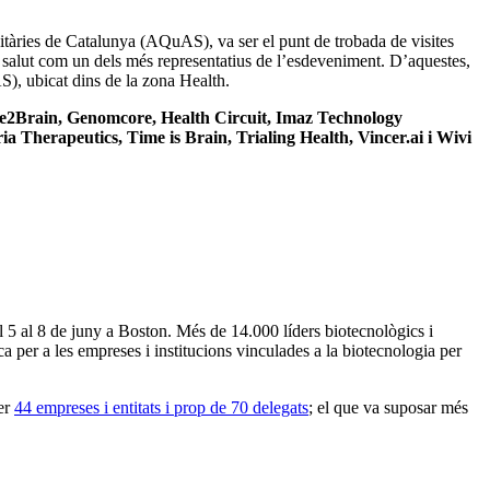
itàries de Catalunya (AQuAS), va ser el punt de trobada de visites
or salut com un dels més representatius de l’esdeveniment. D’aquestes,
), ubicat dins de la zona Health.
te2Brain, Genomcore, Health Circuit, Imaz Technology
 Therapeutics, Time is Brain, Trialing Health, Vincer.ai i Wivi
l 5 al 8 de juny a Boston. Més de 14.000 líders biotecnològics i
 per a les empreses i institucions vinculades a la biotecnologia per
per
44 empreses i entitats i prop de 70 delegats
; el que va suposar més