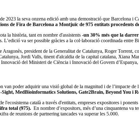
e 2023 la seva onzena edició amb una demostració que Barcelona i Cata
ions de Fira de Barcelona a Montjuïc de 975 entitats procedents de 30
ota la història, tant en nombre d'assistents
-un 30% més que la darrera
. L’edició va ser possible gràcies a la col·laboració coordinada entre B
ere Aragonès, president de la Generalitat de Catalunya, Roger Torrent, 
 Catalunya, Jordi Valls, tinent d'alcaldia de la capital catalana, Xiana
a Innovació del Ministeri de Ciència i Innovació del Govern d’Espanya, e
on van poder adquirir una visió global de la magnitud i de l’impacte de
ight, MedBioinformatics Solutions, Gate2Brain, Beyond You i R
ecosistema català a través d'entitats, empreses expositores i ponent
ifra total (975).
En nombre d’expositors, més d’una cinquantena va teni
xifra de reunions de partnering tancades va superar les 5.000.