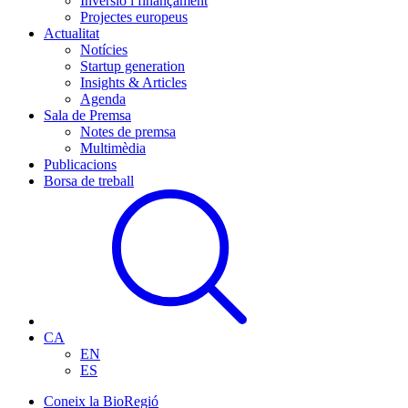
Inversió i finançament
Projectes europeus
Actualitat
Notícies
Startup generation
Insights & Articles
Agenda
Sala de Premsa
Notes de premsa
Multimèdia
Publicacions
Borsa de treball
CA
EN
ES
Coneix la BioRegió