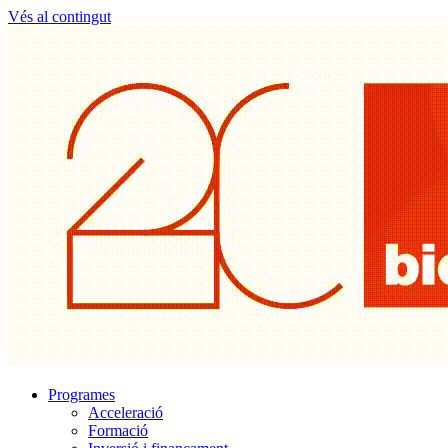
Vés al contingut
Programes
Acceleració
Formació