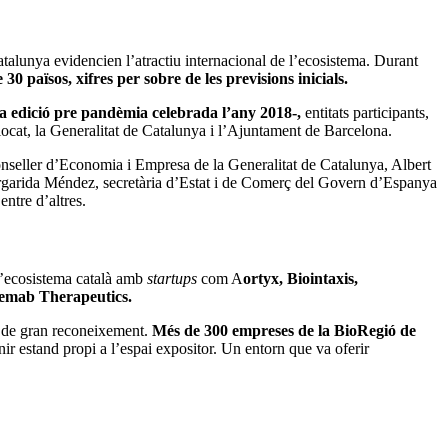
lunya evidencien l’atractiu internacional de l’ecosistema. Durant
 països, xifres per sobre de les previsions inicials.
 edició pre pandèmia celebrada l’any 2018-,
entitats participants,
iocat, la Generalitat de Catalunya i l’Ajuntament de Barcelona.
conseller d’Economia i Empresa de la Generalitat de Catalunya, Albert
 Margarida Méndez, secretària d’Estat i de Comerç del Govern d’Espanya
ntre d’altres.
 l’ecosistema català amb
startups
com A
ortyx, Biointaxis,
emab Therapeutics.
s de gran reconeixement.
Més de 300 empreses de la BioRegió de
r estand propi a l’espai expositor. Un entorn que va oferir