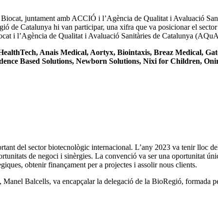
er Biocat, juntament amb ACCIÓ i l’Agència de Qualitat i Avaluació San
egió de Catalunya hi van participar, una xifra que va posicionar el sect
cat i l’Agència de Qualitat i Avaluació Sanitàries de Catalunya (AQuAS
HealthTech, Anais Medical, Aortyx, Biointaxis, Breaz Medical, Ga
nce Based Solutions, Newborn Solutions, Nixi for Children, Oniria
tant del sector biotecnològic internacional. L’any 2023 va tenir lloc de
tunitats de negoci i sinèrgies. La convenció va ser una oportunitat única
tègiques, obtenir finançament per a projectes i assolir nous clients.
ya, Manel Balcells, va encapçalar la delegació de la BioRegió, formada 