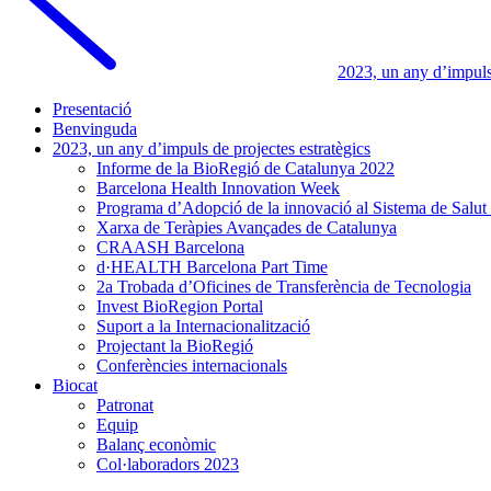
2023, un any d’impuls 
Presentació
Benvinguda
2023, un any d’impuls de projectes estratègics
Informe de la BioRegió de Catalunya 2022
Barcelona Health Innovation Week
Programa d’Adopció de la innovació al Sistema de Salut
Xarxa de Teràpies Avançades de Catalunya
CRAASH Barcelona
d·HEALTH Barcelona Part Time
2a Trobada d’Oficines de Transferència de Tecnologia
Invest BioRegion Portal
Suport a la Internacionalització
Projectant la BioRegió
Conferències internacionals
Biocat
Patronat
Equip
Balanç econòmic
Col·laboradors 2023