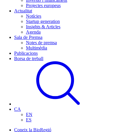
Inversió i finançament
Projectes europeus
Actualitat
Notícies
Startup generation
Insights & Articles
Agenda
Sala de Premsa
Notes de premsa
Multimèdia
Publicacions
Borsa de treball
CA
EN
ES
Coneix la BioRegió