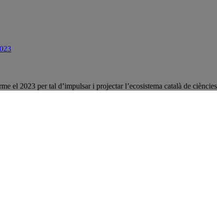
2023
rme el 2023 per tal d’impulsar i projectar l’ecosistema català de ciènci