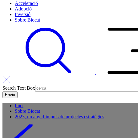
Acceleració
Adopció
Inversió
Sobre Biocat
Search Text Box
Inici
Sobre Biocat
2023, un any d’impuls de projectes estratègics