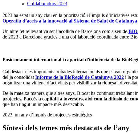
Col·laboradors 2023
2023 ha estat un any clau en la priorització i l’impuls d’iniciatives est
Operatiu d’accés a la innovació al Sistema de Salut de Catalunya
Un altre fet rellevant va ser l’acollida de Barcelona com a seu de
BIO
de 2023 a Barcelona gràcies a una col·laboració coordinada entre Bio
Posicionament internacional i capacitat d'influència de la BioReg
Cal destacar les importants trobades internacionals que es van organi
del ja consolidat
Informe de la BioRegió de Catalunya 2022
i la p
organitzar una vintena d’activitats per visibilitzar la riquesa i diversita
De la mateixa manera que altres anys, Biocat ha continuat treballant
projectes, l’accés a capital i a inversors, així com la difusió de co
que han tingut un impacte més destacable.
2023, un any d’impuls de projectes estratègics
Síntesi dels temes més destacats de l’any