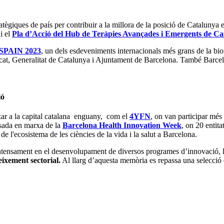
ratègiques de país per contribuir a la millora de la posició de Catalunya en
i el
Pla d’Acció del Hub de Teràpies Avançades i Emergents de Ca
SPAIN 2023
, un dels esdeveniments internacionals més grans de la bio
cat, Generalitat de Catalunya i Ajuntament de Barcelona. També Barcelo
ió
tzar a la capital catalana enguany, com el
4YFN
, on van participar més
osada en marxa de la
Barcelona Health Innovation Week
, on 20 entita
t de l'ecosistema de les ciències de la vida i la salut a Barcelona.
 intensament en el desenvolupament de diversos programes d’innovació, 
neixement sectorial.
Al llarg d’aquesta memòria es repassa una selecció de