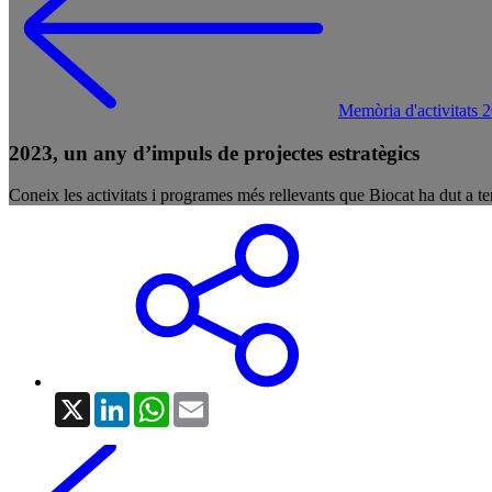
Memòria d'activitats 
2023, un any d’impuls de projectes estratègics
Coneix les activitats i programes més rellevants que Biocat ha dut a te
X
LinkedIn
WhatsApp
Email