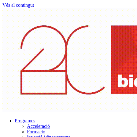
Vés al contingut
Programes
Acceleració
Formació