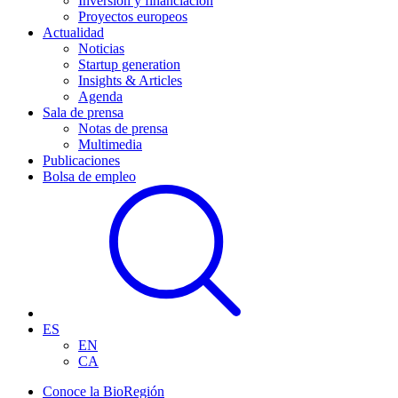
Inversión y financiación
Proyectos europeos
Actualidad
Noticias
Startup generation
Insights & Articles
Agenda
Sala de prensa
Notas de prensa
Multimedia
Publicaciones
Bolsa de empleo
ES
EN
CA
Conoce la BioRegión