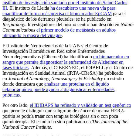
instituto de investigación sanitaria por el Instituto de Salud Carlos
III
. El instituto de Lleida
ha descubierto una nueva vía para
cuantificar de forma más precisa el biomarcador EpCAM
para el
diagnóstico de los derrames pleurales: se ha publicado en
Respirology
. Investigadores del mismo centro han descrito en
Nature
Communications
el primer modelo de metástasis en adultos
utilizando la mosca del vinagre
.
El Instituto de Neurociencias de la UAB y el Centro de
Investigación Biomédica en Red sobre Enfermedades
Neurodegenerativas (Ciberned) ha identificado
un biomarcador en
sangre que permite diagnosticar la enfermedad de Alzheimer en
fases iniciales
. Además, el CIBERNED, el IDIBELL y el Centro de
Investigación en Sanidad Animal (IRTA-CReSA) ha publicado
en
Journal of Neurology, Neurosurgery & Psichiatry
un estudio
donde demuestra que
analizar una proteína en el líquido
cefalorraquídeo puede ayudar a diagnosticar enfermedades
priónicas
.
Por otro lado,
el IDIBAPS ha refinado y validado un test genómico
que permite distinguir qué subgrupo de cáncer de mama HER2-
positiu se podría tratar con terapias biológicas sin o con poca
quimioterapia. El estudio ha sido publicado en
The Journal of the
National Cancer Institute
.