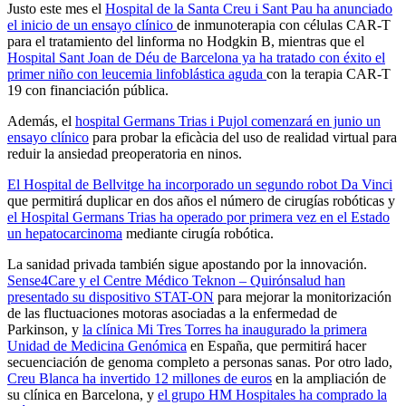
Justo este mes el
Hospital de la Santa Creu i Sant Pau ha anunciado
el inicio de un ensayo clínico
de inmunoterapia con células CAR-T
para el tratamiento del linforma no Hodgkin B, mientras que el
Hospital Sant Joan de Déu de Barcelona ya ha tratado con éxito el
primer niño con leucemia linfoblástica aguda
con la terapia CAR-T
19 con financiación pública.
Además, el
hospital Germans Trias i Pujol comenzará en junio un
ensayo clínico
para probar la eficàcia del uso de realidad virtual para
reduir la ansiedad preoperatoria en ninos.
El Hospital de Bellvitge ha incorporado un segundo robot Da Vinci
que permitirá duplicar en dos años el número de cirugías robóticas y
el Hospital Germans Trias ha operado por primera vez en el Estado
un hepatocarcinoma
mediante cirugía robótica.
La sanidad privada también sigue apostando por la innovación.
Sense4Care y el Centre Médico Teknon – Quirónsalud han
presentado su dispositivo STAT-ON
para mejorar la monitorización
de las fluctuaciones motoras asociadas a la enfermedad de
Parkinson, y
la clínica Mi Tres Torres ha inaugurado la primera
Unidad de Medicina Genómica
en España, que permitirá hacer
secuenciación de genoma completo a personas sanas. Por otro lado,
Creu Blanca ha invertido 12 millones de euros
en la ampliación de
su clínica en Barcelona, y
el grupo HM Hospitales ha comprado la