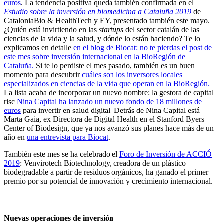
euros
. La tendencia positiva queda también confirmada en el
Estudio sobre la inversión en biomedicina a Cataluña 2019
de
CataloniaBio & HealthTech y EY, presentado también este mayo.
¿Quién está invirtiendo en las
startups
del sector catalán de las
ciencias de la vida y la salud, y dónde lo están haciendo? Te lo
explicamos en detalle
en el blog de Biocat: no te pierdas el post de
este mes sobre inversión internacional en la BioRegión de
Cataluña.
Si te lo perdiste el mes pasado, también es un buen
momento para descubrir
cuáles son los inversores locales
especializados en ciencias de la vida que operan en la BioRegión.
La lista acaba de incorporar un nuevo nombre: la gestora de capital
risc
Nina Capital ha lanzado un nuevo fondo de 18 millones de
euros
para invertir en salud digital. Detrás de Nina Capital está
Marta Gaia, ex Directora de Digital Health en el Stanford Byers
Center of Biodesign, que ya nos avanzó sus planes hace más de un
año en
una entrevista para Biocat
.
También este mes se ha celebrado el
Foro de Inversión de ACCIÓ
2019
: Venvirotech Biotechnology, creadora de un plástico
biodegradable a partir de residuos orgánicos, ha ganado el primer
premio por su potencial de innovación y crecimiento internacional.
Nuevas operaciones de inversión