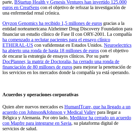
parte,
BStartup Health y Genesis Ventures han invertido 125.000
euros en CreatSens
con el objetivo de refozar la investigación de
una enfermedad renal crónica.
Oryzon Genomics ha recibido 1,5 millones de euros
gracias a la
entidad norteamericana Alzheimer Drug Discovery Foundation para
financiar un estudio clínico de Fase II con ORY-2001. La compañía
ha comenzado a reclutar pacientes para el ensayo clínico
ETHERAL-US
con vafidemstat en Estados Unidos.
Neuroelectrics
ha abierto una ronda de hasta 18 millones de euros
con el objetivo
de encarar la estrategia de ensayos clínicos. Por su parte
DocPlanner, la matriz de Doctoralia, ha cerrado una ronda de
financiación de 80 millones de euros
para mejorar la penetración de
los servicios en los mercados donde la compañía ya está operando.
Acuerdos y operaciones corporativas
Quien abre nuevos mercados es
HumanITcare, que ha llegado a un
acuerdo con Johnson&Johnson y Medical Valley
para llegar a
Bélgica y Alemania. Por otro lado,
Mediktor ha cerrado un acuerdo
con Mapfre para integrarse en Savia
, su plataforma digital de
servicios de salud.