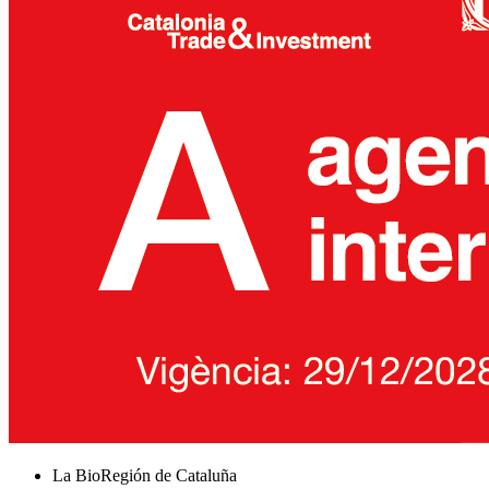
La BioRegión de Cataluña