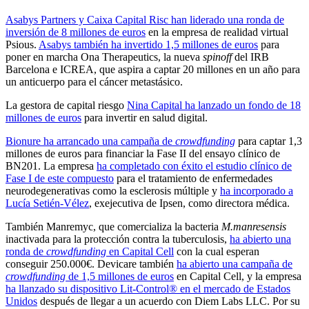
Asabys Partners y Caixa Capital Risc han liderado una ronda de
inversión de 8 millones de euros
en la empresa de realidad virtual
Psious.
Asabys también ha invertido 1,5 millones de euros
para
poner en marcha Ona Therapeutics, la nueva
spinoff
del IRB
Barcelona e ICREA, que aspira a captar 20 millones en un año para
un anticuerpo para el cáncer metastásico.
La gestora de capital riesgo
Nina Capital ha lanzado un fondo de 18
millones de euros
para invertir en salud digital.
Bionure ha arrancado una campaña de
crowdfunding
para captar 1,3
millones de euros para financiar la Fase II del ensayo clínico de
BN201. La empresa
ha completado con éxito el estudio clínico de
Fase I de este compuesto
para el tratamiento de enfermedades
neurodegenerativas como la esclerosis múltiple y
ha incorporado a
Lucía Setién-Vélez
, exejecutiva de Ipsen, como directora médica.
También Manremyc, que comercializa la bacteria
M.manresensis
inactivada para la protección contra la tuberculosis,
ha abierto una
ronda de
crowdfunding
en Capital Cell
con la cual esperan
conseguir 250.000€. Devicare también
ha abierto una campaña de
crowdfunding
de 1,5 millones de euros
en Capital Cell, y la empresa
ha llanzado su dispositivo Lit-Control® en el mercado de Estados
Unidos
después de llegar a un acuerdo con Diem Labs LLC. Por su