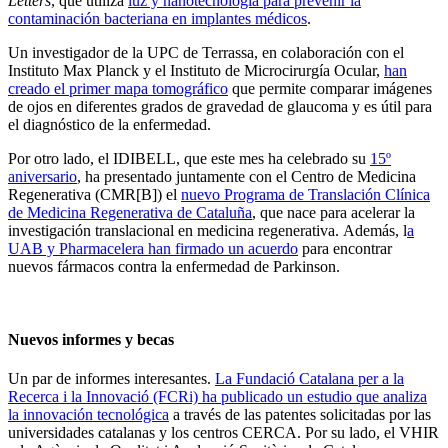
Letters
, que utiliza
luz y nanotecnología para prevenir la
contaminación bacteriana en implantes médicos
.
Un investigador de la UPC de Terrassa, en colaboración con el
Instituto Max Planck y el Instituto de Microcirurgía Ocular,
han
creado el primer mapa tomográfico
que permite comparar imágenes
de ojos en diferentes grados de gravedad de glaucoma y es útil para
el diagnóstico de la enfermedad.
Por otro lado, el IDIBELL, que este mes ha celebrado su
15º
aniversario
, ha presentado juntamente con el Centro de Medicina
Regenerativa (CMR[B]) el
nuevo Programa de Translación Clínica
de Medicina Regenerativa de Cataluña
, que nace para acelerar la
investigación translacional en medicina regenerativa. Además, l
a
UAB y Pharmacelera han firmado un acuerdo
para encontrar
nuevos fármacos contra la enfermedad de Parkinson.
Nuevos informes y becas
Un par de informes interesantes.
La Fundació Catalana per a la
Recerca i la Innovació (FCRi) ha publicado un estudio que analiza
la innovación tecnológica
a través de las patentes solicitadas por las
universidades catalanas y los centros CERCA. Por su lado, el VHIR