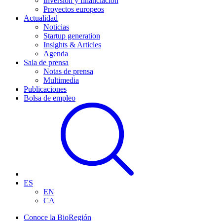
Inversión y financiación
Proyectos europeos
Actualidad
Noticias
Startup generation
Insights & Articles
Agenda
Sala de prensa
Notas de prensa
Multimedia
Publicaciones
Bolsa de empleo
ES
EN
CA
Conoce la BioRegión