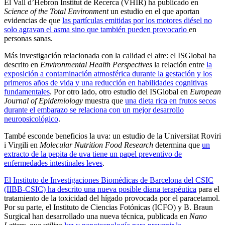
El Vall d’Hebron Institut de Recerca (VHIR) ha publicado en
Science of the Total Environment
un estudio en el que aportan
evidencias de que
las partículas emitidas por los motores diésel no
solo agravan el asma sino que también pueden provocarlo
en
personas sanas.
Más investigación relacionada con la calidad el aire: el ISGlobal ha
descrito en
Environmental Health Perspectives
la relación entre
la
exposición a contaminación atmosférica durante la gestación y los
primeros años de vida y una reducción en habilidades cognitivas
fundamentales
. Por otro lado, otro estudio del ISGlobal en
European
Journal of Epidemiology
muestra que
una dieta rica en frutos secos
durante el embarazo se relaciona con un mejor desarrollo
neuropsicológico
.
També esconde beneficios la uva: un estudio de la Universitat Roviri
i Virgili en
Molecular Nutrition Food Research
determina que
un
extracto de la pepita de uva tiene un papel preventivo de
enfermedades intestinales leves
.
El Instituto de Investigaciones Biomédicas de Barcelona del CSIC
(IIBB-CSIC) ha descrito una nueva posible diana terapéutica
para el
tratamiento de la toxicidad del hígado provocada por el paracetamol.
Por su parte, el Instituto de Ciencias Fotónicas (ICFO) y B. Braun
Surgical han desarrollado una nueva técnica, publicada en
Nano