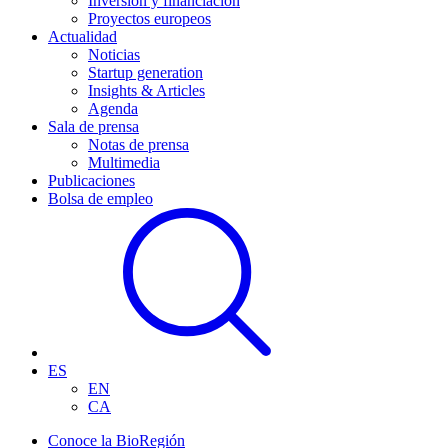
Inversión y financiación
Proyectos europeos
Actualidad
Noticias
Startup generation
Insights & Articles
Agenda
Sala de prensa
Notas de prensa
Multimedia
Publicaciones
Bolsa de empleo
ES
EN
CA
Conoce la BioRegión