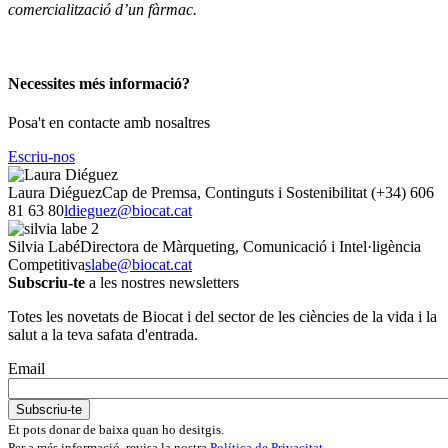
comercialització d’un fàrmac.
Necessites més informació?
Posa't en contacte amb nosaltres
Escriu-nos
Laura Diéguez
Cap de Premsa, Continguts i Sostenibilitat
(+34) 606
81 63 80
ldieguez@biocat.cat
Silvia Labé
Directora de Màrqueting, Comunicació i Intel·ligència
Competitiva
slabe@biocat.cat
Subscriu-te
a les nostres newsletters
Totes les novetats de Biocat i del sector de les ciències de la vida i la
salut a la teva safata d'entrada.
Email
Et pots donar de baixa quan ho desitgis.
Per a més informació, revisa la nostra
Política de Privacitat
.