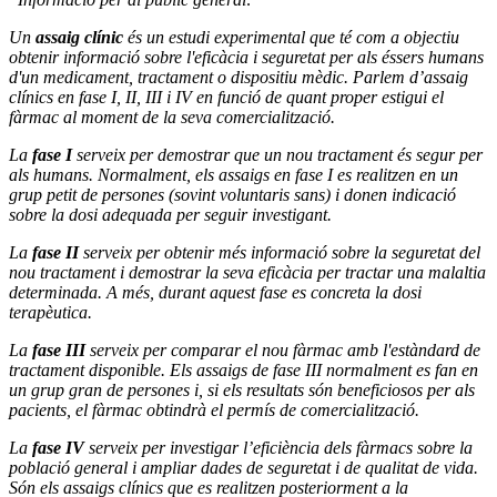
Un
assaig clínic
és un estudi experimental que té com a objectiu
obtenir informació sobre l'eficàcia i seguretat per als éssers humans
d'un medicament, tractament o dispositiu mèdic. Parlem d’assaig
clínics en fase I, II, III i IV en funció de quant proper estigui el
fàrmac al moment de la seva comercialització.
La
fase I
serveix per demostrar que un nou tractament és segur per
als humans. Normalment, els assaigs en fase I es realitzen en un
grup petit de persones (sovint voluntaris sans) i donen indicació
sobre la dosi adequada per seguir investigant.
La
fase II
serveix per obtenir més informació sobre la seguretat del
nou tractament i demostrar la seva eficàcia per tractar una malaltia
determinada. A més, durant aquest fase es concreta la dosi
terapèutica.
La
fase III
serveix per comparar el nou fàrmac amb l'estàndard de
tractament disponible. Els assaigs de fase III normalment es fan en
un grup gran de persones i, si els resultats són beneficiosos per als
pacients, el fàrmac obtindrà el permís de comercialització.
La
fase IV
serveix per investigar l’eficiència dels fàrmacs sobre la
població general i ampliar dades de seguretat i de qualitat de vida.
Són els assaigs clínics que es realitzen posteriorment a la