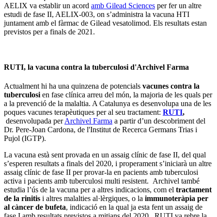
AELIX va establir un acord
amb Gilead Sciences
per fer un altre
estudi de fase II, AELIX-003, on s’administra la vacuna HTI
juntament amb el fàrmac de Gilead vesatolimod. Els resultats estan
previstos per a finals de 2021.
RUTI, la vacuna contra la tuberculosi d'Archivel Farma
Actualment hi ha una quinzena de potencials
vacunes contra la
tuberculosi
en fase clínica arreu del món, la majoria de les quals per
a la prevenció de la malaltia. A Catalunya es desenvolupa una de les
poques vacunes terapèutiques per al seu tractament:
RUTI
,
desenvolupada per
Archivel Farma
a partir d’un descobriment del
Dr. Pere-Joan Cardona, de l'Institut de Recerca Germans Trias i
Pujol (IGTP).
La vacuna està sent provada en un assaig clínic de fase II, del qual
s’esperen resultats a finals del 2020, i properament s’iniciarà un altre
assaig clínic de fase II per provar-la en pacients amb tuberculosi
activa i pacients amb tuberculosi multi resistent. Archivel també
estudia l’ús de la vacuna per a altres indicacions, com el
tractament
de la rinitis
i altres malalties al·lèrgiques, o la
immunoteràpia per
al càncer de bufeta
, indicació en la qual ja esta fent un assaig de
fase I amb resultats previstos a mitjans del 2020. RUTI va rebre la