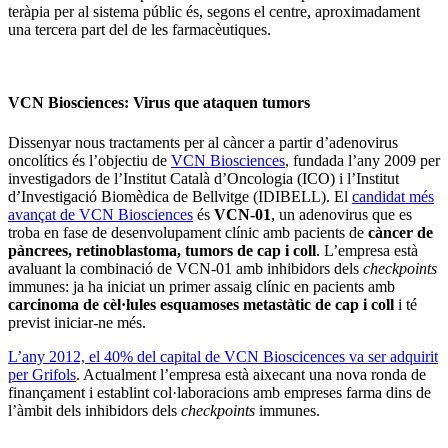
teràpia per al sistema públic és, segons el centre, aproximadament
una tercera part del de les farmacèutiques.
VCN Biosciences: Virus que ataquen tumors
Dissenyar nous tractaments per al càncer a partir d’adenovirus
oncolítics és l’objectiu de
VCN Biosciences
, fundada l’any 2009 per
investigadors de l’Institut Català d’Oncologia (ICO) i l’Institut
d’Investigació Biomèdica de Bellvitge (IDIBELL). El
candidat més
avançat de VCN Biosciences
és
VCN-01
, un adenovirus que es
troba en fase de desenvolupament clínic amb pacients de
càncer de
pàncrees, retinoblastoma, tumors de cap i coll
. L’empresa està
avaluant la combinació de VCN-01 amb inhibidors dels
checkpoints
immunes: ja ha iniciat un primer assaig clínic en pacients amb
carcinoma de cèl·lules esquamoses metastàtic de cap i coll
i té
previst iniciar-ne més.
L’any 2012, el 40% del capital de VCN Bioscicences va ser adquirit
per Grifols
. Actualment l’empresa està aixecant una nova ronda de
finançament i establint col·laboracions amb empreses farma dins de
l’àmbit dels inhibidors dels
checkpoints
immunes.