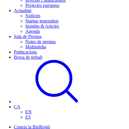
Inversió i finançament
Projectes europeus
Actualitat
Notícies
Startup generation
Insights & Articles
Agenda
Sala de Premsa
Notes de premsa
Multimèdia
Publicacions
Borsa de treball
CA
EN
ES
Coneix la BioRegió