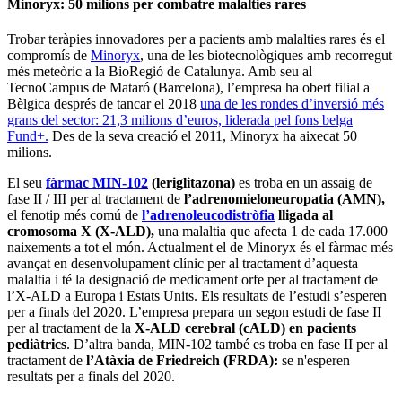
Minoryx: 50 milions per combatre malalties rares
Trobar teràpies innovadores per a pacients amb malalties rares és el
compromís de
Minoryx
, una de les biotecnològiques amb recorregut
més meteòric a la BioRegió de Catalunya. Amb seu al
TecnoCampus de Mataró (Barcelona), l’empresa ha obert filial a
Bèlgica després de tancar el 2018
una de les rondes d’inversió més
grans del sector: 21,3 milions d’euros, liderada pel fons belga
Fund+.
Des de la seva creació el 2011, Minoryx ha aixecat 50
milions.
El seu
fàrmac MIN-102
(leriglitazona)
es troba en un assaig de
fase II / III per al tractament de
l’adrenomieloneuropatia (AMN),
el fenotip més comú de
l’adrenoleucodistròfia
lligada al
cromosoma X (X-ALD),
una malaltia que afecta 1 de cada 17.000
naixements a tot el món. Actualment el de Minoryx és el fàrmac més
avançat en desenvolupament clínic per al tractament d’aquesta
malaltia i té la designació de medicament orfe per al tractament de
l’X-ALD a Europa i Estats Units. Els resultats de l’estudi s’esperen
per a finals del 2020. L’empresa prepara un segon estudi de fase II
per al tractament de la
X-ALD cerebral (cALD) en pacients
pediàtrics
. D’altra banda, MIN-102 també es troba en fase II per al
tractament de
l’Atàxia de Friedreich (FRDA):
se n'esperen
resultats per a finals del 2020.