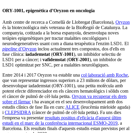
ORY-1001, epigenètica d’Oryzon en oncologia
Amb centre de recerca a Cornellà de Llobregat (Barcelona),
Oryzon
és la biotecnològica més veterana de la BioRegió de Catalunya. La
companyia, cotitzada a la borsa espanyola, desenvolupa noves
teràpies epigenètiques per tractar malalties oncològiques i
neurodegeneratives usant com a diana terapèutica l'enzim LSD1. El
pipeline
d’Oryzon
inclou actualment tres compostos, dos d'ells en
fase clínica:
iadademstat
(
ORY-1001
), un inhibidor selectiu de
LSD1 per a càncer; i
vafidemstat
(
ORY-
2001
), un inhibidor de
LSD1 optimitzat per SNC, per a malalties neurològiques.
Entre 2014 i 2017 Oryzon va establir una
col·laboració amb Roche
,
que van representar ingressos superiors a 23 milions de dòlars, per
desenvolupar iadademstat (ORY-1001), una petita molècula amb
potent efecte diferenciador en els càncers hematològics i sòlids com
el càncer de pulmó de cèl·lula petita.
Oryzon va recuperar els drets
sobre el fàrmac
i ha avançat en el seu desenvolupament amb dos
estudis clínics de fase IIa en curs:
ALICE
(leucèmia mieloide aguda)
i
CLEPSIDRA
(càncer de pulmó de cèl·lula petita). Fa uns dies
l'empresa va presentar
resultats positius d'eficàcia d'aquest últim
estudi en el marc de la conferència internacional ESMO-2019
, a
Barcelona. Els resultats finals d'aquests estudis estan previstos per al