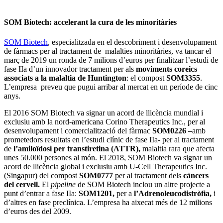
SOM Biotech: accelerant la cura de les minoritàries
SOM Biotech
, especialitzada en el descobriment i desenvolupament
de fàrmacs per al tractament de malalties minoritàries, va tancar el
març de 2019 un ronda de 7 milions d’euros per finalitzar l’estudi de
fase IIa d’un innovador tractament per als
moviments coreics
associats a la malaltia de Huntington
: el compost
SOM3355
.
L’empresa preveu que pugui arribar al mercat en un període de cinc
anys.
El 2016 SOM Biotech va signar un acord de llicència mundial i
exclusiu amb la nord-americana Corino Therapeutics Inc., per al
desenvolupament i comercialització del fàrmac
SOM0226 –
amb
prometedors resultats en l’estudi clínic de fase IIa- per al tractament
de
l’amiloïdosi per transtiretina (ATTR),
malaltia rara que afecta
unes 50.000 persones al món. El 2018, SOM Biotech va signar un
acord de llicència global i exclusiu amb U-Cell Therapeutics Inc.
(Singapur) del compost
SOM0777
per al tractament dels
càncers
del cervell.
El
pipeline
de SOM Biotech inclou un altre projecte a
punt d’entrar a fase IIa:
SOM1201,
per a
l’Adrenoleucodistròfia,
i
d’altres en fase preclínica. L’empresa ha aixecat més de 12 milions
d’euros des del 2009.