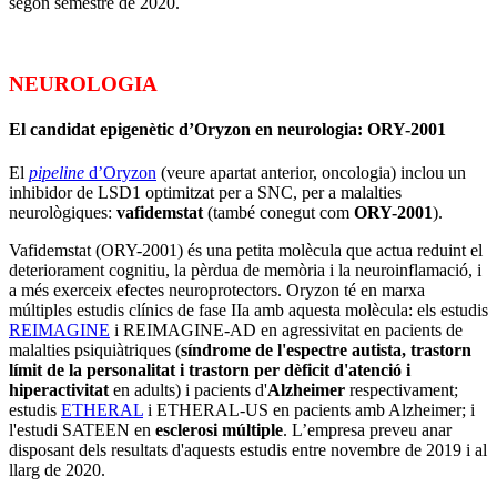
segon semestre de 2020.
NEUROLOGIA
El candidat epigenètic d’Oryzon en neurologia: ORY-2001
El
pipeline
d’Oryzon
(veure apartat anterior, oncologia) inclou un
inhibidor de LSD1 optimitzat per a SNC, per a malalties
neurològiques:
vafidemstat
(també conegut com
ORY-2001
).
Vafidemstat (ORY-2001) és una petita molècula que actua reduint el
deteriorament cognitiu, la pèrdua de memòria i la neuroinflamació, i
a més exerceix efectes neuroprotectors. Oryzon té en marxa
múltiples estudis clínics de fase IIa amb aquesta molècula: els estudis
REIMAGINE
i REIMAGINE-AD en agressivitat en pacients de
malalties psiquiàtriques (
síndrome de l'espectre autista, trastorn
límit de la personalitat i trastorn per dèficit d'atenció i
hiperactivitat
en adults) i pacients d'
Alzheimer
respectivament;
estudis
ETHERAL
i ETHERAL-US en pacients amb Alzheimer; i
l'estudi SATEEN en
esclerosi múltiple
. L’empresa preveu anar
disposant dels resultats d'aquests estudis entre novembre de 2019 i al
llarg de 2020.