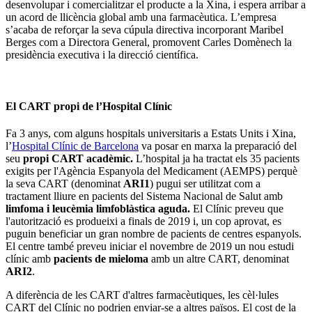
desenvolupar i comercialitzar el producte a la Xina, i espera arribar a
un acord de llicència global amb una farmacèutica. L’empresa
s’acaba de reforçar la seva cúpula directiva incorporant Maribel
Berges com a Directora General, promovent Carles Domènech la
presidència executiva i la direcció científica.
El CART propi de l’Hospital Clínic
Fa 3 anys, com alguns hospitals universitaris a Estats Units i Xina,
l’
Hospital Clínic de Barcelona
va posar en marxa la preparació del
seu
propi CART acadèmic.
L’hospital ja ha tractat els 35 pacients
exigits per l'Agència Espanyola del Medicament (AEMPS) perquè
la seva CART (denominat
ARI1
) pugui ser utilitzat com a
tractament lliure en pacients del Sistema Nacional de Salut amb
limfoma i leucèmia limfoblàstica aguda.
El Clínic preveu que
l'autorització es produeixi a finals de 2019 i, un cop aprovat, es
puguin beneficiar un gran nombre de pacients de centres espanyols.
El centre també preveu iniciar el novembre de 2019 un nou estudi
clínic amb
pacients de mieloma
amb un altre CART, denominat
ARI2
.
A diferència de les CART d'altres farmacèutiques, les cèl·lules
CART del Clínic no podrien enviar-se a altres països. El cost de la