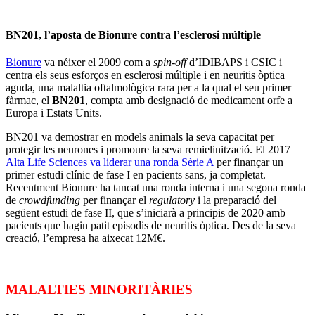
BN201, l’aposta de Bionure contra l’esclerosi múltiple
Bionure
va néixer el 2009 com a
spin-off
d’IDIBAPS i CSIC i
centra els seus esforços en esclerosi múltiple i en neuritis òptica
aguda, una malaltia oftalmològica rara per a la qual el seu primer
fàrmac, el
BN201
, compta amb designació de medicament orfe a
Europa i Estats Units.
BN201 va demostrar en models animals la seva capacitat per
protegir les neurones i promoure la seva remielinització. El 2017
Alta Life Sciences va liderar una ronda Sèrie A
per finançar un
primer estudi clínic de fase I en pacients sans, ja completat.
Recentment Bionure ha tancat una ronda interna i una segona ronda
de
crowdfunding
per finançar el
regulatory
i la preparació del
següent estudi de fase II, que s’iniciarà a principis de 2020 amb
pacients que hagin patit episodis de neuritis òptica. Des de la seva
creació, l’empresa ha aixecat 12M€.
MALALTIES MINORITÀRIES