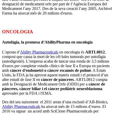
designació de medicament orfe per part de l’Agència Europea del
Medicament l’any 2017. Des de la seva creació l’any 2005, Archivel
Farma ha aixecat més de 20 milions d'euros.
ONCOLOGIA
Autofàgia, la promesa d’AbilityPharma en oncologia
L’aposta d’
Ability Pharmaceuticals
en oncologia és
ABTL0812
,
compost que causa la mort de les cèl·lules tumorals per autofàgia
(autodigestió). L’empresa acaba de tancar una ronda de 3,5 milions
d'euros per completar estudis clínics de fase II a Europa en pacients
amb
càncer d'endometri o càncer escamós de pulmó
. A Estats
Units, la FDA ja ha aprovat aquest mateix estudi i el protocol d’un
altre estudi de fase II en
càncer de pàncrees
. ABTL0812 compta
amb la Designació de Medicament Orfe (ODD) per a
càncer de
pàncrees, càncer biliar i el càncer pediàtric neuroblastoma
aprovades per la FDA i l'EMA.
Des del seu naixement el 2011 arran d’una escissió d’AB-Biotics,
Ability Pharmaceuticals
ha aixecat més de 15 milions d’euros. El
2016 va signar un acord amb SciClone Pharmaceuticals per