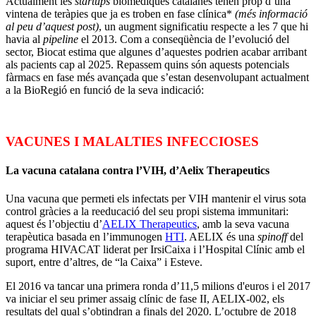
Actualment les
startups
biomèdiques catalanes tenen prop d’una
vintena de teràpies que ja es troben en fase clínica*
(més informació
al peu d’aquest post)
, un augment significatiu respecte a les 7 que hi
havia al
pipeline
el 2013. Com a conseqüència de l’evolució del
sector, Biocat estima que algunes d’aquestes podrien acabar arribant
als pacients cap al 2025. Repassem quins són aquests potencials
fàrmacs en fase més avançada que s’estan desenvolupant actualment
a la BioRegió en funció de la seva indicació:
VACUNES I MALALTIES INFECCIOSES
La vacuna catalana contra l’VIH, d’Aelix Therapeutics
Una vacuna que permeti els infectats per VIH mantenir el virus sota
control gràcies a la reeducació del seu propi sistema immunitari:
aquest és l’objectiu d’
AELIX Therapeutics
, amb la seva vacuna
terapèutica basada en l’immunogen
HTI
. AELIX és una
spinoff
del
programa HIVACAT liderat per IrsiCaixa i l’Hospital Clínic amb el
suport, entre d’altres, de “la Caixa” i Esteve.
El 2016 va tancar una primera ronda d’11,5 milions d'euros i el 2017
va iniciar el seu primer assaig clínic de fase II, AELIX-002, els
resultats del qual s’obtindran a finals del 2020. L’octubre de 2018