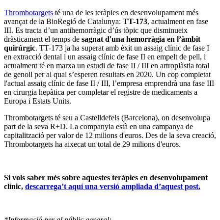
Thrombotargets
té una de les teràpies en desenvolupament més
avançat de la BioRegió de Catalunya:
TT-173
, actualment en fase
III. Es tracta d’un antihemorràgic d’ús tòpic que disminueix
dràsticament el temps de
sagnat d'una hemorràgia en l’àmbit
quirúrgic
. TT-173 ja ha superat amb èxit un assaig clínic de fase I
en extracció dental i un assaig clínic de fase II en empelt de pell, i
actualment té en marxa un estudi de fase II / III en artroplàstia total
de genoll per al qual s’esperen resultats en 2020. Un cop completat
l'actual assaig clínic de fase II / III, l’empresa emprendrà una fase III
en cirurgia hepàtica per completar el registre de medicaments a
Europa i Estats Units.
Thrombotargets té seu a Castelldefels (Barcelona), on desenvolupa
part de la seva R+D. La companyia està en una campanya de
capitalització per valor de 12 milions d'euros. Des de la seva creació,
Thrombotargets ha aixecat un total de 29 milions d'euros.
Si vols saber més sobre aquestes teràpies en desenvolupament
clínic,
descarrega’t aquí una versió ampliada d’aquest post.
*Informació per al públic general: