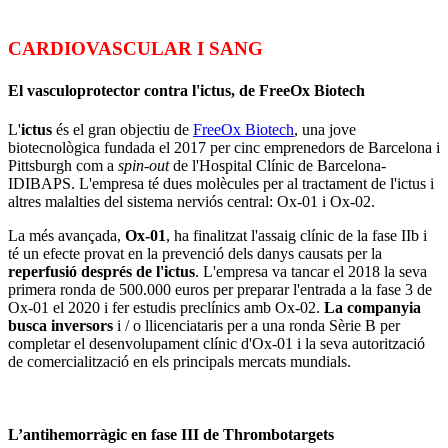
CARDIOVASCULAR I SANG
El vasculoprotector contra l'ictus, de FreeOx Biotech
L'
ictus
és el gran objectiu de
FreeOx Biotech
, una jove
biotecnològica fundada el 2017 per cinc emprenedors de Barcelona i
Pittsburgh com a
spin-out
de l'Hospital Clínic de Barcelona-
IDIBAPS. L'empresa té dues molècules per al tractament de l'ictus i
altres malalties del sistema nerviós central: Ox-01 i Ox-02.
La més avançada,
Ox-01
, ha finalitzat l'assaig clínic de la fase IIb i
té un efecte provat en la prevenció dels danys causats per la
reperfusió després de l'ictus
. L'empresa va tancar el 2018 la seva
primera ronda de 500.000 euros per preparar l'entrada a la fase 3 de
Ox-01 el 2020 i fer estudis preclínics amb Ox-02.
La companyia
busca inversors
i / o llicenciataris per a una ronda Sèrie B per
completar el desenvolupament clínic d'Ox-01 i la seva autorització
de comercialització en els principals mercats mundials.
L’antihemorràgic en fase III de Thrombotargets