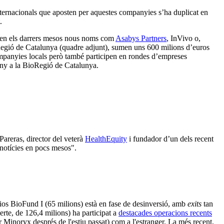
 internacionals que aposten per aquestes companyies s’ha duplicat en
.
t en els darrers mesos nous noms com
Asabys Partners
, InVivo o,
oRegió de Catalunya (quadre adjunt), sumen uns 600 milions d’euros
ompanyies locals però també participen en rondes d’empreses
any a la BioRegió de Catalunya.
Pareras, director del veterà
HealthEquity
i fundador d’un dels recent
 notícies en pocs mesos".
sios BioFund I (65 milions) està en fase de desinversió, amb
exits
tan
rte, de 126,4 milions) ha participat a
destacades operacions recents
 Minoryx després de l'estiu passat) com a l'estranger. La més recent,