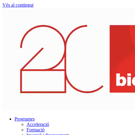
Vés al contingut
Programes
Acceleració
Formació