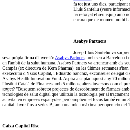
fa tot just uns dies, participa
Lluís Sanfeliu (veure informa
ha reforçat el seu equip amb no
encara que de moment no hi ha
Asabys Partners
Josep Lluís Sanfeliu va sorpren
seva pròpia firma d'inversió:
Asabys Partners
, amb seu a Barcelona i e
en l'àmbit de la salut humana. Asabys Partners va arrencar amb els se
Campàs (ex directiva de Kern Pharma), en les últimes setmanes s'han
exexecutiu d'Ysios Capital, i Eduardo Sanchiz, exconseller delegat d'A
Asabys Health Innovation Fund. Aspira a captar aquest any 70 milion
l'Institut Català de Finances amb 5 milions, altres inversors com el pr
target
? "Busquem sobretot projectes de descobriment de fàrmacs amb val
tecnologies de salut digital que utilitzin la tecnologia per al tractame
activitat en empreses espanyoles però ampliem el focus també en un 30%
capital llavor fins a sèries B, amb una mida màxima per operació del
Caixa Capital Risc