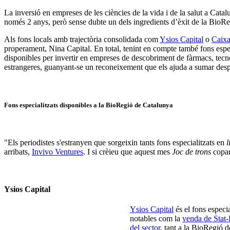
La inversió en empreses de les ciències de la vida i de la salut a Cata
només 2 anys, però sense dubte un dels ingredients d’èxit de la BioReg
Als fons locals amb trajectòria consolidada com
Ysios Capital
o
Caixa
properament, Nina Capital. En total, tenint en compte també fons espe
disponibles per invertir en empreses de descobriment de fàrmacs, tecn
estrangeres, guanyant-se un reconeixement que els ajuda a sumar desp
Fons especialitzats disponibles a la BioRegió de Catalunya
"Els periodistes s'estranyen que sorgeixin tants fons especialitzats en
l
arribats,
Invivo Ventures
. I si crèieu que aquest mes
Joc de trons
copar
Ysios Capital
Ysios Capital
és el fons especi
notables com la
venda de Stat
del sector
, tant a la BioRegió 