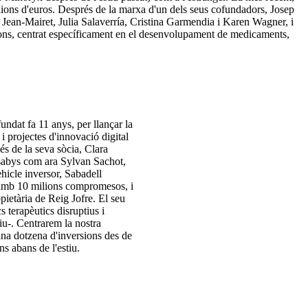
ilions d'euros. Després de la marxa d'un dels seus cofundadors, Josep
l Jean-Mairet, Julia Salaverría, Cristina Garmendia i Karen Wagner, i
er fons, centrat específicament en el desenvolupament de medicaments,
undat fa 11 anys, per llançar la
i projectes d'innovació digital
s de la seva sòcia, Clara
Asabys com ara Sylvan Sachot,
hicle inversor, Sabadell
 amb 10 milions compromesos, i
pietària de Reig Jofre. El seu
 terapèutics disruptius i
liu-. Centrarem la nostra
una dotzena d'inversions des de
s abans de l'estiu.