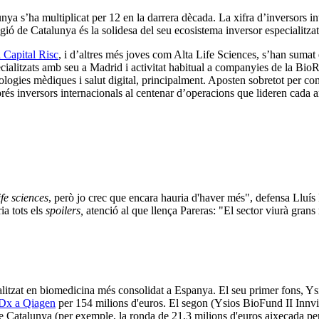
lunya s’ha multiplicat per 12 en la darrera dècada. La xifra d’inversors
ió de Catalunya és la solidesa del seu ecosistema inversor especialitzat
 Capital Risc
, i d’altres més joves com Alta Life Sciences, s’han suma
cialitzats amb seu a Madrid i activitat habitual a companyies de la Bi
ologies mèdiques i salut digital, principalment. Aposten sobretot per c
rés inversors internacionals al centenar d’operacions que lideren cada 
ife sciences
, però jo crec que encara hauria d'haver més", defensa Lluís 
ia tots els
spoilers,
atenció al que llença Pareras: "El sector viurà grans
alitzat en biomedicina més consolidat a Espanya. El seu primer fons, Y
-Dx a Qiagen
per 154 milions d'euros. El segon (Ysios BioFund II Innvie
de Catalunya (per exemple, la ronda de 21,3 milions d'euros aixecada per