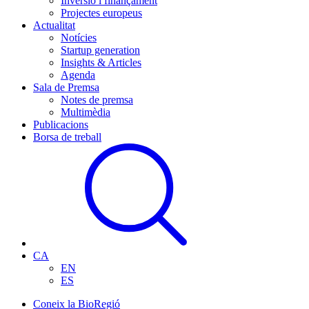
Inversió i finançament
Projectes europeus
Actualitat
Notícies
Startup generation
Insights & Articles
Agenda
Sala de Premsa
Notes de premsa
Multimèdia
Publicacions
Borsa de treball
CA
EN
ES
Coneix la BioRegió