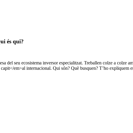
ui és qui?
sa del seu ecosistema inversor especialitzat. Treballen colze a colze a
ure capit</em>al internacional. Qui són? Què busquen? T’ho expliquem e