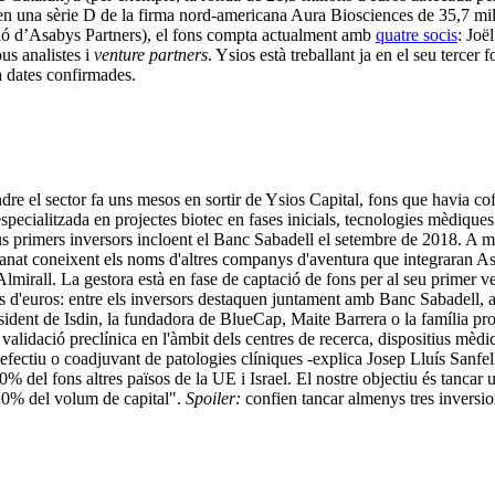
nt en una sèrie D de la firma nord-americana Aura Biosciences de 35,7 m
ció d’Asabys Partners), el fons compta actualment amb
quatre socis
: Joë
us analistes i
venture partners
. Ysios està treballant ja en el seu terc
 dates confirmades.
dre el sector fa uns mesos en sortir de Ysios Capital, fons que havia cof
specialitzada en projectes biotec en fases inicials, tecnologies mèdiques 
us primers inversors incloent el Banc Sabadell el setembre de 2018. A mé
 anat coneixent els noms d'altres companys d'aventura que integraran 
lmirall. La gestora està en fase de captació de fons per al seu primer ve
s d'euros: entre els inversors destaquen juntament amb Banc Sabadell,
esident de Isdin, la fundadora de BlueCap, Maite Barrera o la família pro
idació preclínica en l'àmbit dels centres de recerca, dispositius mèdics
nt efectiu o coadjuvant de patologies clíniques -explica Josep Lluís Sanfe
 del fons altres països de la UE i Israel. El nostre objectiu és tancar 
 10% del volum de capital".
Spoiler:
confien tancar almenys tres inversion