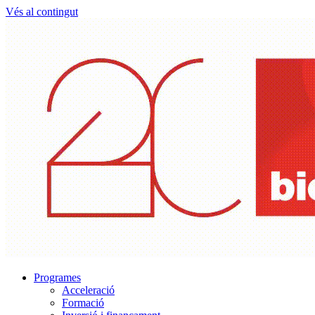
Vés al contingut
Programes
Acceleració
Formació