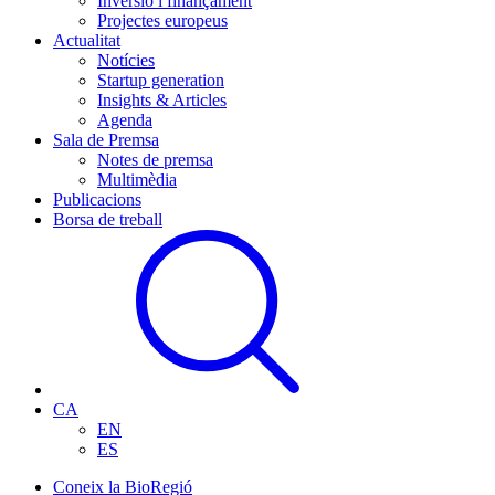
Inversió i finançament
Projectes europeus
Actualitat
Notícies
Startup generation
Insights & Articles
Agenda
Sala de Premsa
Notes de premsa
Multimèdia
Publicacions
Borsa de treball
CA
EN
ES
Coneix la BioRegió