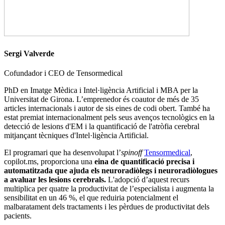
Sergi Valverde
Cofundador i CEO de Tensormedical
PhD en Imatge Mèdica i Intel·ligència Artificial i MBA per la
Universitat de Girona. L’emprenedor és coautor de més de 35
articles internacionals i autor de sis eines de codi obert. També ha
estat premiat internacionalment pels seus avenços tecnològics en la
detecció de lesions d'EM i la quantificació de l'atròfia cerebral
mitjançant tècniques d'Intel·ligència Artificial.
El programari que ha desenvolupat l’
spinoff
Tensormedical
,
copilot.ms, proporciona una
eina de quantificació precisa i
automatitzada que ajuda els neuroradiòlegs i neuroradiòlogues
a avaluar les lesions cerebrals.
L'adopció d’aquest recurs
multiplica per quatre la productivitat de l’especialista i augmenta la
sensibilitat en un 46 %, el que reduiria potencialment el
malbaratament dels tractaments i les pèrdues de productivitat dels
pacients.