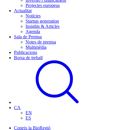
Inversió i finançament
Projectes europeus
Actualitat
Notícies
Startup generation
Insights & Articles
Agenda
Sala de Premsa
Notes de premsa
Multimèdia
Publicacions
Borsa de treball
CA
EN
ES
Coneix la BioRegió