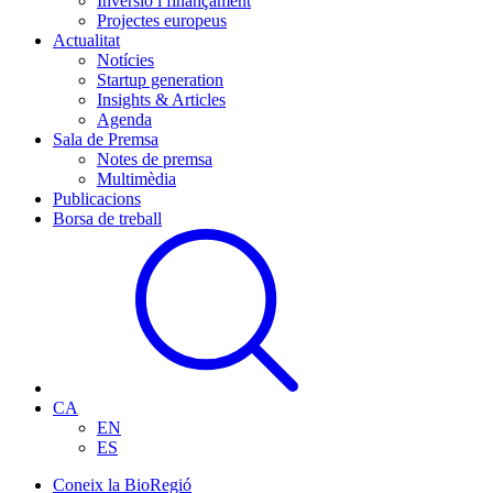
Inversió i finançament
Projectes europeus
Actualitat
Notícies
Startup generation
Insights & Articles
Agenda
Sala de Premsa
Notes de premsa
Multimèdia
Publicacions
Borsa de treball
CA
EN
ES
Coneix la BioRegió