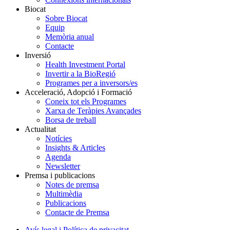
Biocat
Sobre Biocat
Equip
Memòria anual
Contacte
Inversió
Health Investment Portal
Invertir a la BioRegió
Programes per a inversors/es
Acceleració, Adopció i Formació
Coneix tot els Programes
Xarxa de Teràpies Avançades
Borsa de treball
Actualitat
Notícies
Insights & Articles
Agenda
Newsletter
Premsa i publicacions
Notes de premsa
Multimèdia
Publicacions
Contacte de Premsa
Avís legal i Política de privacitat