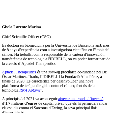
Gisela Lorente Marina
Chief Scientific Officer (CSO)
És doctora en biomedicina per la Universitat de Barcelona amb més
de 8 anys d'experiència com a investigadora científica en l'àmbit del
càncer. Ha treballat com a responsable de la cartera d'innovació i
transferència de tecnologia a l'IDIBELL, on va poder formar part de
la creació d’Aptadel Therapeutics.
Aptadel Therapeutics
és una
spin-off
preclínica co-fundada pel Dr.
Óscar Martínez-Tirado, l’IDIBELL i la Fundació Alba Pérez, a
finals de 2020. Es caracteritza per desenvolupar una nova
plataforma de teràpia dirigida contra el càncer, fent ús de la
tecnologia
RNA Aptamer
.
A principis del 2021 va aconseguir
aixecar una ronda d’inversió
d’
1,7 milions d’euros
de capital privat, que els hi permetrà validar
els estudis contra el Sarcoma d'Ewing, la seva principal línia
d’investigació.