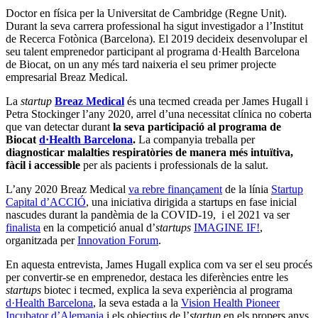
Doctor en física per la Universitat de Cambridge (Regne Unit).
Durant la seva carrera professional ha sigut investigador a l’Institut
de Recerca Fotònica (Barcelona). El 2019 decideix desenvolupar el
seu talent emprenedor participant al programa d·Health Barcelona
de Biocat, on un any més tard naixeria el seu primer projecte
empresarial Breaz Medical.
La
startup
Breaz Medical
és una tecmed creada per James Hugall i
Petra Stockinger l’any 2020, arrel d’una necessitat clínica no coberta
que van detectar durant
la seva participació al programa de
Biocat
d·Health Barcelona
.
La companyia treballa per
diagnosticar malalties respiratòries de manera més intuïtiva,
fàcil i accessible
per als pacients i professionals de la salut.
L’any 2020 Breaz Medical
va rebre finançament
de la línia
Startup
Capital d’ACCIÓ
, una iniciativa dirigida a startups en fase inicial
nascudes durant la pandèmia de la COVID-19, i el 2021 va ser
finalista
en la competició anual d’
startups
IMAGINE IF!
,
organitzada per
Innovation Forum
.
En aquesta entrevista, James Hugall explica com va ser el seu procés
per convertir-se en emprenedor, destaca les diferències entre les
startups
biotec i tecmed, explica la seva experiència al programa
d·Health Barcelona
, la seva estada a la
Vision Health Pioneer
Incubator d’Alemania
i els objectius de l’
startup
en els propers anys.