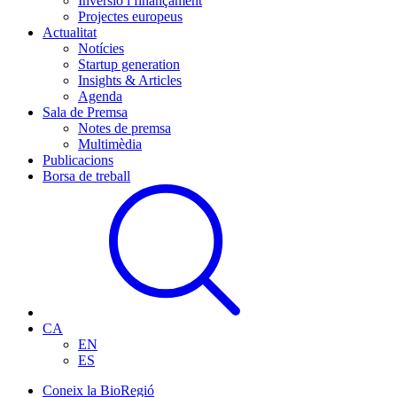
Inversió i finançament
Projectes europeus
Actualitat
Notícies
Startup generation
Insights & Articles
Agenda
Sala de Premsa
Notes de premsa
Multimèdia
Publicacions
Borsa de treball
CA
EN
ES
Coneix la BioRegió