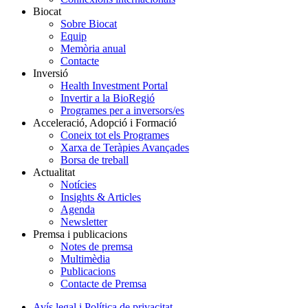
Biocat
Sobre Biocat
Equip
Memòria anual
Contacte
Inversió
Health Investment Portal
Invertir a la BioRegió
Programes per a inversors/es
Acceleració, Adopció i Formació
Coneix tot els Programes
Xarxa de Teràpies Avançades
Borsa de treball
Actualitat
Notícies
Insights & Articles
Agenda
Newsletter
Premsa i publicacions
Notes de premsa
Multimèdia
Publicacions
Contacte de Premsa
Avís legal i Política de privacitat