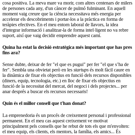
cosa positiva. La meva mare va morir, com altres centenars de milers
de persones cada any, d'un càncer de pulmó fulminant. En aquell
moment vaig creure que la ciència necessitava més energia per
accelerar els descobriments i portar-los a la pràctica en forma de
teràpies efectives. En el meu entorn laboral de llavors, la idea
d'integrar informació i analitzar-la de forma intel·ligent no va rebre
suport, així que vaig decidir emprendre aquest camí.
Quina ha estat la decisió estratègica més important que has pres
fins ara?
Sense dubte, deixar de fer "el que es pugui" per fer "el que s’ha de
fer". Sembla una obvietat però en les
startups
és molt fàcil caure en
la dinàmica de fixar els objectius en funció dels recursos disponibles
(diners, equip, tecnologia, etc.) en lloc de fixar els objectius en
funció de la necessitat del mercat, del negoci i dels projectes... per
anar després a buscar els recursos necessaris!
Quin és el millor consell que t'han donat?
La ​emprenedoria​ és un procés de creixement personal i professional
permanent. En el meu cas aquest creixement ve motivat
principalment pels consells que he rebut de tots els que m'envolten:
el meu equip, els clients, els mentors, la família, els amics... És