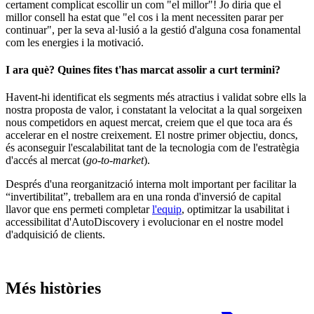
certament complicat escollir un com "el millor"! Jo diria que el
millor consell ha estat que "el cos i la ment necessiten parar per
continuar", per la seva al·lusió a la gestió d'alguna cosa fonamental
com les energies i la motivació.
I ara què? Quines fites t'has marcat assolir a curt termini?
Havent-hi identificat els segments més atractius i validat sobre ells la
nostra proposta de valor, i constatant la velocitat a la qual sorgeixen
nous competidors en aquest mercat, creiem que el que toca ara és
accelerar en el nostre creixement. El nostre primer objectiu, ​doncs,
és aconseguir l'escalabilitat tant de la tecnologia com de l'estratègia
d'accés al mercat (
go-to-market
).
Després d'una reorganització interna molt important per facilitar la
“invertibili​tat​”, treballem ara en una ronda d'inversió de capital
llavor que ens permeti completar
l'equip
, optimitzar l​a usabilitat​ i
accessibilitat d​'​AutoDiscovery i evolucionar en el nostre model
d'adquisició de clients.
Més històries