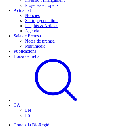
Inversió i finançament
Projectes europeus
Actualitat
Notícies
Startup generation
Insights & Articles
Agenda
Sala de Premsa
Notes de premsa
Multimèdia
Publicacions
Borsa de treball
CA
EN
ES
Coneix la BioRegió