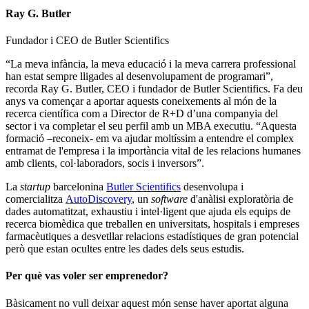
Ray G. Butler
Fundador i CEO de Butler Scientifics
“La meva infància, la meva educació i la meva carrera professional
han estat sempre lligades al desenvolupament de programari”,
recorda Ray G. Butler, CEO i fundador de Butler Scientifics. Fa deu
anys va començar a aportar aquests coneixements al món de la
recerca científica com a Director de R+D d’una companyia del
sector i va completar el seu perfil amb un MBA executiu. “Aquesta
formació –reconeix- em va ajudar moltíssim a entendre el complex
entramat de l'empresa i la importància vital de les relacions humanes
amb clients, col·laboradors, socis i inversors”.
La
startup
barcelonina
Butler Scientifics
desenvolupa i
comercialitza
AutoDiscovery
, un
software
d'anàlisi exploratòria de
dades automatitzat, exhaustiu i intel·ligent que ajuda els equips de
recerca biomèdica que treballen en universitats, hospitals i empreses
farmacèutiques a desvetllar relacions estadístiques de gran potencial
però que estan ocultes entre les dades dels seus estudis.
Per què vas voler ser emprenedor?
Bàsicament no vull deixar aquest món sense haver aportat alguna