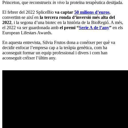
Princeton, que reconstrueix
in vivo
la proteïna terapèutica desitjada.
El febrer del 2022 SpliceBio
va captar
50 milions d’euros
,
convertint-se així en
la tercera ronda d’inversió més alta del
2022
, i la segona d’una biotec en la història de la BioRegió. A més,
el 2022 va ser guardonada amb
el premi “
Serie A de l’any
”
en els
European Lifestars Awards.
En aquesta entrevista, Silvia Frutos dona a conèixer per què va
decidir enfocar l’empresa cap a la teràpia genètica, com ha
aconseguit formar un equip professional i divers i com han
aconseguit créixer l’últim any.