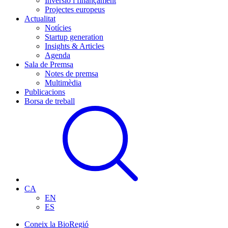
Inversió i finançament
Projectes europeus
Actualitat
Notícies
Startup generation
Insights & Articles
Agenda
Sala de Premsa
Notes de premsa
Multimèdia
Publicacions
Borsa de treball
CA
EN
ES
Coneix la BioRegió