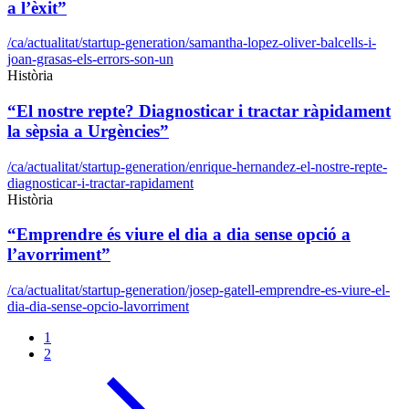
a l’èxit”
/ca/actualitat/startup-generation/samantha-lopez-oliver-balcells-i-
joan-grasas-els-errors-son-un
Història
“El nostre repte? Diagnosticar i tractar ràpidament
la sèpsia a Urgències”
/ca/actualitat/startup-generation/enrique-hernandez-el-nostre-repte-
diagnosticar-i-tractar-rapidament
Història
“Emprendre és viure el dia a dia sense opció a
l’avorriment”
/ca/actualitat/startup-generation/josep-gatell-emprendre-es-viure-el-
dia-dia-sense-opcio-lavorriment
1
2