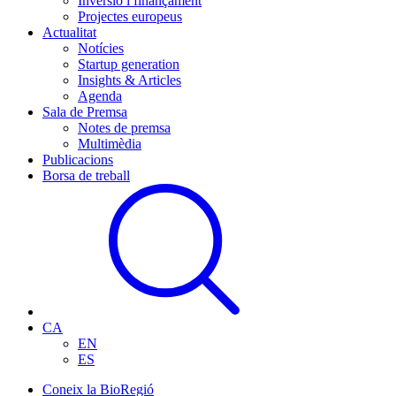
Inversió i finançament
Projectes europeus
Actualitat
Notícies
Startup generation
Insights & Articles
Agenda
Sala de Premsa
Notes de premsa
Multimèdia
Publicacions
Borsa de treball
CA
EN
ES
Coneix la BioRegió