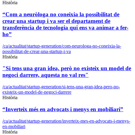
Història
“Com a neuròloga no coneixia la possibilitat de
crear una startup i va ser el departament de
transferència de tecnologia qui ens va animar a fer-
ho”
/ca/actualitat/startup-generation/com-neurologa-no-coneixia-la-
possibilitat-de-crear-una-startup-i-va
Història
"Si tens una gran idea, però no existeix un model de
negoci darrere, aquesta no val res"
/ca/actualitat/startup-generation/si-tens-una-gran-idea-pero-no-
existeix-un-model-de-negoci-darrere
Història
“Inverteix més en advocats i menys en mobiliari”
/ca/actualitat/startup-generation/inverteix-mes-en-advocats-i-menys-
en-mobiliari
Història