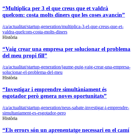
“Multiplica per 3 el que creus que et valdrà
quelcom: costa molts diners que les coses avancin”
/ca/actualitat/startup-generation/multiplica-3-el-que-creus-que-et-
valdra-quelcom-costa-molts-diners
Història
“Vaig crear una empresa per solucionar el problema
del meu propi fill”
/ca/actualitat/startup-generation/jaume-puig-vaig-crear-una-empresa-
solucionar-el-problema-del-meu
Història
“Investigar i emprendre simultàniament és
esgotador però genera noves oportunitats”
/ca/actualitat/startup-generation/neus-sabate-investigar-i-emprendre-
simultaniament-es-esgotador-pero
Història
“Els errors són un aprenentatge necessari en el camí