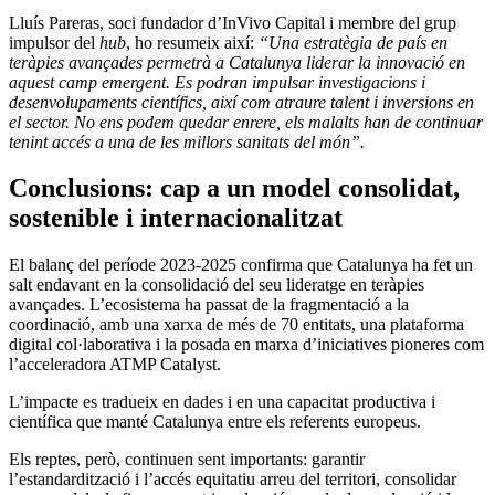
Lluís Pareras, soci fundador d’InVivo Capital i membre del grup
impulsor del
hub
, ho resumeix així:
“Una estratègia de país en
teràpies avançades permetrà a Catalunya liderar la innovació en
aquest camp emergent. Es podran impulsar investigacions i
desenvolupaments científics, així com atraure talent i inversions en
el sector. No ens podem quedar enrere, els malalts han de continuar
tenint accés a una de les millors sanitats del món”.
Conclusions: cap a un model consolidat,
sostenible i internacionalitzat
El balanç del període 2023-2025 confirma que Catalunya ha fet un
salt endavant en la consolidació del seu lideratge en teràpies
avançades. L’ecosistema ha passat de la fragmentació a la
coordinació, amb una xarxa de més de 70 entitats, una plataforma
digital col·laborativa i la posada en marxa d’iniciatives pioneres com
l’acceleradora ATMP Catalyst.
L’impacte es tradueix en dades i en una capacitat productiva i
científica que manté Catalunya entre els referents europeus.
Els reptes, però, continuen sent importants: garantir
l’estandardització i l’accés equitatiu arreu del territori, consolidar