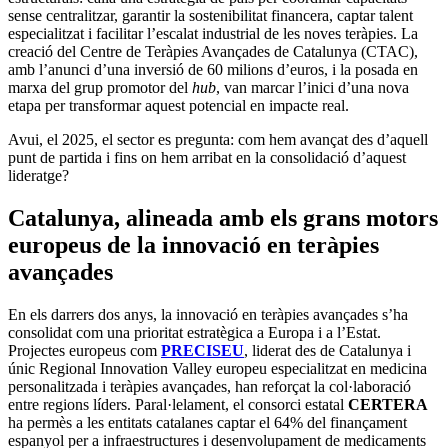
sense centralitzar, garantir la sostenibilitat financera, captar talent
especialitzat i facilitar l’escalat industrial de les noves teràpies. La
creació del Centre de Teràpies Avançades de Catalunya (CTAC),
amb l’anunci d’una inversió de 60 milions d’euros, i la posada en
marxa del grup promotor del
hub
, van marcar l’inici d’una nova
etapa per transformar aquest potencial en impacte real.
Avui, el 2025, el sector es pregunta: com hem avançat des d’aquell
punt de partida i fins on hem arribat en la consolidació d’aquest
lideratge?
Catalunya, alineada amb els grans motors
europeus de la innovació en teràpies
avançades
En els darrers dos anys, la innovació en teràpies avançades s’ha
consolidat com una prioritat estratègica a Europa i a l’Estat.
Projectes europeus com
PRECISEU
, liderat des de Catalunya i
únic Regional Innovation Valley europeu especialitzat en medicina
personalitzada i teràpies avançades, han reforçat la col·laboració
entre regions líders. Paral·lelament, el consorci estatal
CERTERA
ha permès a les entitats catalanes captar el 64% del finançament
espanyol per a infraestructures i desenvolupament de medicaments