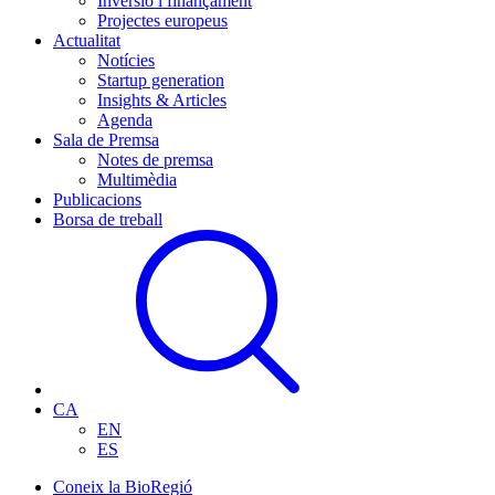
Inversió i finançament
Projectes europeus
Actualitat
Notícies
Startup generation
Insights & Articles
Agenda
Sala de Premsa
Notes de premsa
Multimèdia
Publicacions
Borsa de treball
CA
EN
ES
Coneix la BioRegió