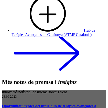
Hub de
Teràpies Avançades de Catalunya (ATMP Catalonia)
Més notes de premsa i
insights
Innovació
Indústria
Ecosistema
Biocat
Talent
28.06.2023
Oportunitat i reptes del futur hub de teràpies avançades a