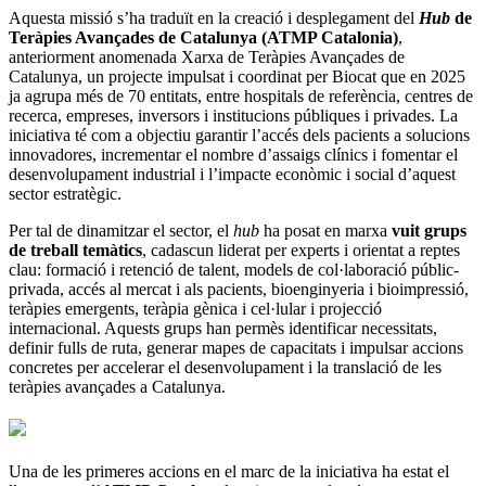
Aquesta missió s’ha traduït en la creació i desplegament del
Hub
de
Teràpies Avançades de Catalunya (ATMP Catalonia)
,
anteriorment anomenada Xarxa de Teràpies Avançades de
Catalunya, un projecte impulsat i coordinat per Biocat que en 2025
ja agrupa més de 70 entitats, entre hospitals de referència, centres de
recerca, empreses, inversors i institucions públiques i privades. La
iniciativa té com a objectiu garantir l’accés dels pacients a solucions
innovadores, incrementar el nombre d’assaigs clínics i fomentar el
desenvolupament industrial i l’impacte econòmic i social d’aquest
sector estratègic.
Per tal de dinamitzar el sector, el
hub
ha posat en marxa
vuit grups
de treball temàtics
, cadascun liderat per experts i orientat a reptes
clau: formació i retenció de talent, models de col·laboració públic-
privada, accés al mercat i als pacients, bioenginyeria i bioimpressió,
teràpies emergents, teràpia gènica i cel·lular i projecció
internacional. Aquests grups han permès identificar necessitats,
definir fulls de ruta, generar mapes de capacitats i impulsar accions
concretes per accelerar el desenvolupament i la translació de les
teràpies avançades a Catalunya.
Una de les primeres accions en el marc de la iniciativa ha estat el