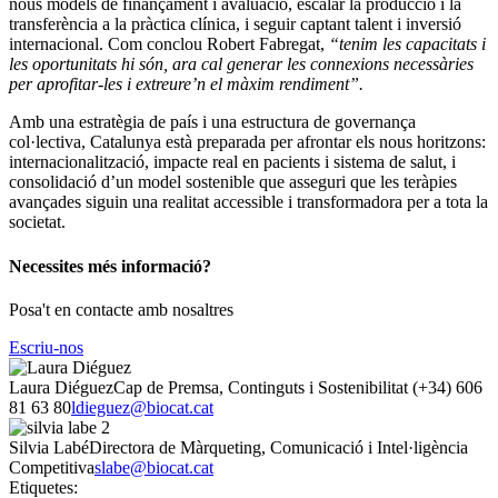
nous models de finançament i avaluació, escalar la producció i la
transferència a la pràctica clínica, i seguir captant talent i inversió
internacional. Com conclou Robert Fabregat,
“tenim les capacitats i
les oportunitats hi són, ara cal generar les connexions necessàries
per aprofitar-les i extreure’n el màxim rendiment”.
Amb una estratègia de país i una estructura de governança
col·lectiva, Catalunya està preparada per afrontar els nous horitzons:
internacionalització, impacte real en pacients i sistema de salut, i
consolidació d’un model sostenible que asseguri que les teràpies
avançades siguin una realitat accessible i transformadora per a tota la
societat.
Necessites més informació?
Posa't en contacte amb nosaltres
Escriu-nos
Laura Diéguez
Cap de Premsa, Continguts i Sostenibilitat
(+34) 606
81 63 80
ldieguez@biocat.cat
Silvia Labé
Directora de Màrqueting, Comunicació i Intel·ligència
Competitiva
slabe@biocat.cat
Etiquetes: