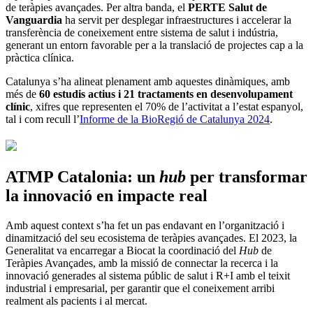
de teràpies avançades. Per altra banda, el
PERTE Salut de
Vanguardia
ha servit per desplegar infraestructures i accelerar la
transferència de coneixement entre sistema de salut i indústria,
generant un entorn favorable per a la translació de projectes cap a la
pràctica clínica.
Catalunya s’ha alineat plenament amb aquestes dinàmiques, amb
més de
60 estudis actius i 21 tractaments en desenvolupament
clínic
, xifres que representen el 70% de l’activitat a l’estat espanyol,
tal i com recull l’
Informe de la BioRegió de Catalunya 2024
.
ATMP Catalonia: un
hub
per transformar
la innovació en impacte real
Amb aquest context s’ha fet un pas endavant en l’organització i
dinamització del seu ecosistema de teràpies avançades. El 2023, la
Generalitat va encarregar a Biocat la coordinació del
Hub
de
Teràpies Avançades, amb la missió de connectar la recerca i la
innovació generades al sistema públic de salut i R+I amb el teixit
industrial i empresarial, per garantir que el coneixement arribi
realment als pacients i al mercat.