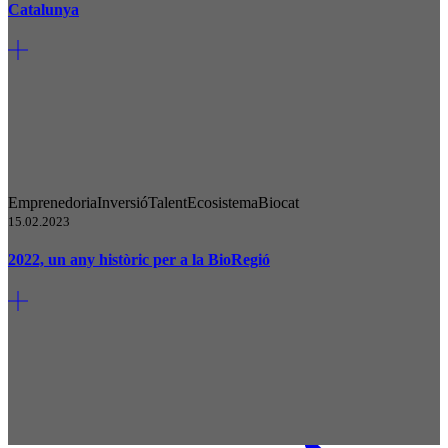
Catalunya
Emprenedoria
Inversió
Talent
Ecosistema
Biocat
15.02.2023
2022, un any històric per a la BioRegió