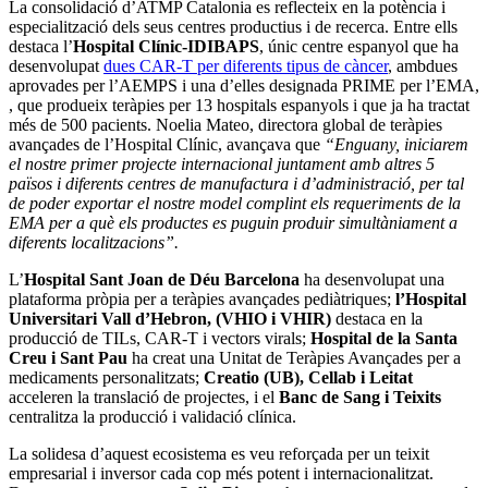
La consolidació d’ATMP Catalonia es reflecteix en la potència i
especialització dels seus centres productius i de recerca. Entre ells
destaca l’
Hospital Clínic-IDIBAPS
, únic centre espanyol que ha
desenvolupat
dues CAR-T per diferents tipus de càncer
, ambdues
aprovades per l’AEMPS i una d’elles designada PRIME per l’EMA,
, que produeix teràpies per 13 hospitals espanyols i que ja ha tractat
més de 500 pacients. Noelia Mateo, directora global de teràpies
avançades de l’Hospital Clínic, avançava que
“Enguany, iniciarem
el nostre primer projecte internacional juntament amb altres 5
països i diferents centres de manufactura i d’administració, per tal
de poder exportar el nostre model complint els requeriments de la
EMA per a què els productes es puguin produir simultàniament a
diferents localitzacions”.
L’
Hospital Sant Joan de Déu Barcelona
ha desenvolupat una
plataforma pròpia per a teràpies avançades pediàtriques;
l’Hospital
Universitari Vall d’Hebron, (VHIO i VHIR)
destaca en la
producció de TILs, CAR-T i vectors virals;
Hospital de la Santa
Creu i Sant Pau
ha creat una Unitat de Teràpies Avançades per a
medicaments personalitzats;
Creatio (UB), Cellab i Leitat
acceleren la translació de projectes, i el
Banc de Sang i Teixits
centralitza la producció i validació clínica.
La solidesa d’aquest ecosistema es veu reforçada per un teixit
empresarial i inversor cada cop més potent i internacionalitzat.