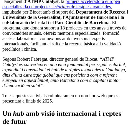
llançament d’
ATMP Catalyst
, la
primera acceleradora europea
especialitzada en projectes i
startups
de teràpies avançades
,
impulsada per Biocat amb el suport del
Departament de Recerca i
Universitats de la Generalitat, l’Ajuntament de Barcelona i la
col·laboració de Leitat i el Parc Científic de Barcelona
. El
programa, que donarà suport a 18 projectes en tres anys a través de
convocatòries anuals, ofereix mentoria especialitzada, formació,
accés a laboratoris i connexions amb inversors i experts
internacionals, facilitant el salt de la recerca bàsica a la validació
preclínica i clínica.
Segons Robert Fabregat, director general de Biocat,
“ATMP
Catalyst es converteix en una eina fonamental per seguir enfortint,
expandint i consolidant el hub de teràpies avançades a Catalunya,
dins d’una estratègia global que ens posiciona com a referent
europeu en aquest àmbit, amb Barcelona com a capital i motor
d’innovació en salut”
.
Totes aquestes activitats culminaran en un nou lloc web que es
presentarà a finals de 2025.
Un
hub
amb visió internacional i reptes
de futur