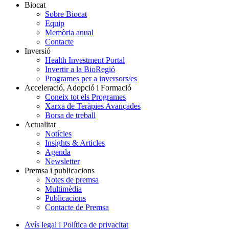
Biocat
Sobre Biocat
Equip
Memòria anual
Contacte
Inversió
Health Investment Portal
Invertir a la BioRegió
Programes per a inversors/es
Acceleració, Adopció i Formació
Coneix tot els Programes
Xarxa de Teràpies Avançades
Borsa de treball
Actualitat
Notícies
Insights & Articles
Agenda
Newsletter
Premsa i publicacions
Notes de premsa
Multimèdia
Publicacions
Contacte de Premsa
Avís legal i Política de privacitat