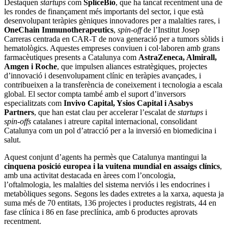
Destaquen
startups
com
SpliceBio
, que ha tancat recentment una de
les rondes de finançament més importants del sector, i que està
desenvolupant teràpies gèniques innovadores per a malalties rares, i
OneChain Immunotherapeutics
,
spin-off
de l’Institut Josep
Carreras centrada en CAR-T de nova generació per a tumors sòlids i
hematològics. Aquestes empreses conviuen i col·laboren amb grans
farmacèutiques presents a Catalunya com
AstraZeneca, Almirall,
Amgen i Roche
, que impulsen aliances estratègiques, projectes
d’innovació i desenvolupament clínic en teràpies avançades, i
contribueixen a la transferència de coneixement i tecnologia a escala
global. El sector compta també amb el suport d’inversors
especialitzats com
Invivo Capital, Ysios Capital i Asabys
Partners
, que han estat clau per accelerar l’escalat de
startups
i
spin-offs
catalanes i atreure capital internacional, consolidant
Catalunya com un pol d’atracció per a la inversió en biomedicina i
salut.
Aquest conjunt d’agents ha permès que Catalunya mantingui la
cinquena posició europea i la vuitena mundial en assaigs clínics
,
amb una activitat destacada en àrees com l’oncologia,
l’oftalmologia, les malalties del sistema nerviós i les endocrines i
metabòliques segons. Segons les dades extretes a la xarxa, aquesta ja
suma més de 70 entitats, 136 projectes i productes registrats, 44 en
fase clínica i 86 en fase preclínica, amb 6 productes aprovats
recentment.