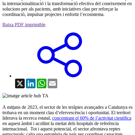
la internacionalització i la transformació efectiva del coneixement en
solucions per als pacients, amb iniciatives clau per reforçar la
coordinació, impulsar projectes i enfortir l’ecosistema.
Baixa PDF imprimible
X
LinkedIn
WhatsApp
Email
A mitjans de 2023, el sector de les teràpies avançades a Catalunya es
trobava en un moment clau d’efervescència i oportunitat. El territori
liderava la recerca estatal,
concentrant el 60% de l’activitat científica
en aquest àmbit i acollint la meitat dels hospitals de referència
internacional. Tot i aquest potencial, el sector afrontava reptes
estructurals: calia una estratègia de país per coordinar capacitats