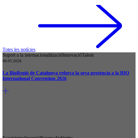
Totes les notícies
Suport a la internacionalització
Innovació
Talent
08.05.2026
La BioRegió de Catalunya reforça la seva presència a la BIO
International Convention 2026
Ecosistema
Inversió
Recerca
Indústria