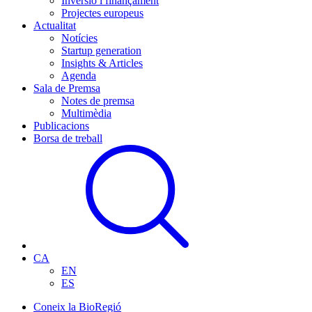
Inversió i finançament
Projectes europeus
Actualitat
Notícies
Startup generation
Insights & Articles
Agenda
Sala de Premsa
Notes de premsa
Multimèdia
Publicacions
Borsa de treball
CA
EN
ES
Coneix la BioRegió