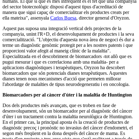
humans. El que sí que és més infreqüent és el fet que una companyia
del sector biotecnològic disposi d'aquest tipus d'acreditació de
manera que sigui capaç de comercialitzar els productes creats per
ella mateixa", assenyala
Carlos Buesa
, director general d'Oryzon.
Aquest pas suposa una integració vertical dels projectes de la
companyia, unint l'R+D, el desenvolupament de productes i la seva
comercialització. "L'objectiu d'aquesta nova àrea de negoci és dur a
terme un diagnòstic genòmic protegit per a les nostres patents i que
proporcioni valor afegit al maneig clínic de la malaltia".
Especialitzada en el descobriment de biomarcadors -tot allò que es
pugui mesurar i que es correlaciona amb una malaltia- per a
aplicacions diagnòstiques i terapèutiques, Oryzon ha descobert
biomarcadors que són potencials dianes terapèutiques. Aquestes
dianes tenen nous mecanismes d'acció que permeten millorar
l'abordatge de malalties de tipus neurodegeneratiu i en oncologia.
Biomarcadors per al càncer d'úter i la malaltia de Huntington
Dos dels productes més avançats, que es troben en fase de
desenvolupament, són un biomarcador per al diagnòstic del càncer
d'úter i un tractament contra la malaltia neurològica de Huntington.
En el primer cas, la principal aposta és la creació de productes de
diagnòstic precoç i pronòstic no invasius del càncer d'endometri, el
segon més freqüent en la dona després del càncer de mama. Es
tracta d'un projecte a tres anys vista que s'està realitzant a través de