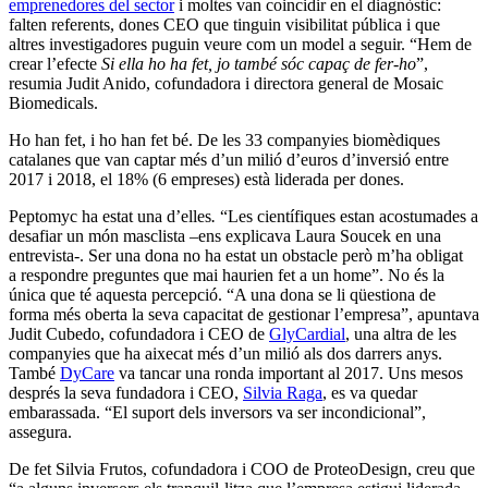
emprenedores del sector
i moltes van coincidir en el diagnòstic:
falten referents, dones CEO que tinguin visibilitat pública i que
altres investigadores puguin veure com un model a seguir. “Hem de
crear l’efecte
Si ella ho ha fet, jo també sóc capaç de fer-ho
”,
resumia Judit Anido, cofundadora i directora general de Mosaic
Biomedicals.
Ho han fet, i ho han fet bé. De les 33 companyies biomèdiques
catalanes que van captar més d’un milió d’euros d’inversió entre
2017 i 2018, el 18% (6 empreses) està liderada per dones.
Peptomyc ha estat una d’elles
.
“Les científiques estan acostumades a
desafiar un món masclista –ens explicava Laura Soucek en una
entrevista-. Ser una dona no ha estat un obstacle però m’ha obligat
a respondre preguntes que mai haurien fet a un home”. No és la
única que té aquesta percepció. “A una dona se li qüestiona de
forma més oberta la seva capacitat de gestionar l’empresa”, apuntava
Judit Cubedo, cofundadora i CEO de
GlyCardial
, una altra de les
companyies que ha aixecat més d’un milió als dos darrers anys.
També
DyCare
va tancar una ronda important al 2017. Uns mesos
després la seva fundadora i CEO,
Silvia Raga
, es va quedar
embarassada. “El suport dels inversors va ser incondicional”,
assegura.
De fet Silvia Frutos, cofundadora i COO de ProteoDesign, creu que