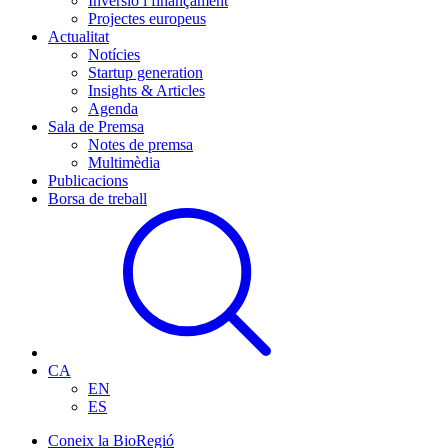
Inversió i finançament
Projectes europeus
Actualitat
Notícies
Startup generation
Insights & Articles
Agenda
Sala de Premsa
Notes de premsa
Multimèdia
Publicacions
Borsa de treball
CA
EN
ES
Coneix la BioRegió