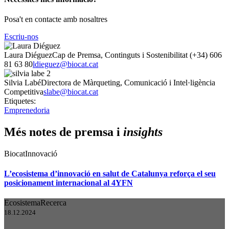
Posa't en contacte amb nosaltres
Escriu-nos
Laura Diéguez
Cap de Premsa, Continguts i Sostenibilitat
(+34) 606
81 63 80
ldieguez@biocat.cat
Silvia Labé
Directora de Màrqueting, Comunicació i Intel·ligència
Competitiva
slabe@biocat.cat
Etiquetes:
Emprenedoria
Més notes de premsa i
insights
Biocat
Innovació
L’ecosistema d’innovació en salut de Catalunya reforça el seu
posicionament internacional al 4YFN
Ecosistema
Recerca
18.12.2024