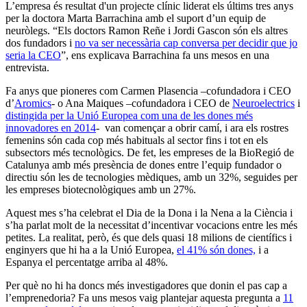
L’empresa és resultat d'un projecte clínic liderat els últims tres anys
per la doctora Marta Barrachina amb el suport d’un equip de
neuròlegs. “Els doctors Ramon Reñe i Jordi Gascon són els altres
dos fundadors i
no va ser necessària cap conversa per decidir que jo
seria la CEO
”, ens explicava Barrachina fa uns mesos en una
entrevista.
Fa anys que pioneres com Carmen Plasencia –cofundadora i CEO
d’
Aromics
- o Ana Maiques –cofundadora i CEO de
Neuroelectrics
i
distingida per la Unió Europea com una de les dones més
innovadores en 2014
- van començar a obrir camí, i ara els rostres
femenins són cada cop més habituals al sector fins i tot en els
subsectors més tecnològics. De fet, les empreses de la BioRegió de
Catalunya amb més presència de dones entre l’equip fundador o
directiu són les de tecnologies mèdiques, amb un 32%, seguides per
les empreses biotecnològiques amb un 27%.
Aquest mes s’ha celebrat el Dia de la Dona i la Nena a la Ciència i
s’ha parlat molt de la necessitat d’incentivar vocacions entre les més
petites. La realitat, però, és que dels quasi 18 milions de científics i
enginyers que hi ha a la Unió Europea,
el 41% són dones,
i a
Espanya el percentatge arriba al 48%.
Per què no hi ha doncs més investigadores que donin el pas cap a
l’emprenedoria? Fa uns mesos vaig plantejar aquesta pregunta a
11