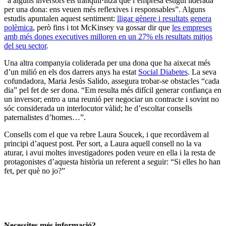
“a alguns inversors els tranquil·litza que l’empresa estigui liderada
per una dona: ens veuen més reflexives i responsables”. Alguns
estudis apuntalen aquest sentiment:
lligar gènere i resultats genera
polèmica
, però fins i tot McKinsey va gossar dir que
les empreses
amb més dones executives milloren en un 27% els resultats mitjos
del seu sector
.
Una altra companyia coliderada per una dona que ha aixecat més
d’un milió en els dos darrers anys ha estat
Social Diabetes
. La seva
cofundadora, Maria Jesús Salido, assegura trobar-se obstacles “cada
dia” pel fet de ser dona. “Em resulta més difícil generar confiança en
un inversor; entro a una reunió per negociar un contracte i sovint no
sóc considerada un interlocutor vàlid; he d’escoltar consells
paternalistes d’homes…”.
Consells com el que va rebre Laura Soucek, i que recordàvem al
principi d’aquest post. Per sort, a Laura aquell consell no la va
aturar, i avui moltes investigadores poden veure en ella i la resta de
protagonistes d’aquesta història un referent a seguir: “Si elles ho han
fet, per què no jo?”
Necessites més informació?