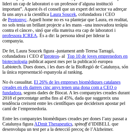
lideri un cap de laboratori o un professor d’alguna institució
important”. Aquest és el consell que un expert del sector va adreçar
fa uns anys a la científica
Laura Soucek
, cofundadora i CEO
de
Peptomyc
. Aquell home no es va plantejar que Laura, en realitat,
no sols tenia un brillant projecte a les mans –una innovadora teràpia
contra el càncer-, sinó que ella mateixa era cap de laboratori i
professora ICREA
. És a dir: la persona ideal per liderar la
companyia.
De fet, Laura Soucek figura -juntament amb Teresa Tarragó,
cofundadora i CEO d’
Iproteos
- al
Top 10 de joves emprenedors en
biotecnologia
publicat aquest mes per la publicació europea
Labiotech. Dues dones, i les dues de la BioRegió de Catalunya, són
la única representació espanyola al ranking.
No és casualitat.
El 26% de les empreses biomèdiques catalanes
creades en els darrers cinc anys tenen una dona com a CEO o
fundadora
, segons dades de Biocat. A les companyies creades durant
2018 el percentatge arriba fins al 45%, dada que suggereix una
tendència creixent entre les científiques que decideixen apostar pel
camí de l’emprenedoria.
Entre les companyies biomèdiques creades per dones l’any passat a
Catalunya figura
ADmit Therapeutics
,
spinoff
d’IDIBELL que
desenvolupa un test per a la detecció precoç de l’Alzheimer.