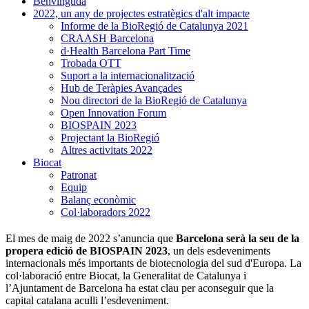
Benvinguda
2022, un any de projectes estratègics d'alt impacte
Informe de la BioRegió de Catalunya 2021
CRAASH Barcelona
d·Health Barcelona Part Time
Trobada OTT
Suport a la internacionalització
Hub de Teràpies Avançades
Nou directori de la BioRegió de Catalunya
Open Innovation Forum
BIOSPAIN 2023
Projectant la BioRegió
Altres activitats 2022
Biocat
Patronat
Equip
Balanç econòmic
Col·laboradors 2022
El mes de maig de 2022 s’anuncia que
Barcelona serà la seu de la
propera edició de BIOSPAIN 2023
, un dels esdeveniments
internacionals més importants de biotecnologia del sud d'Europa. La
col·laboració entre Biocat, la Generalitat de Catalunya i
l’Ajuntament de Barcelona ha estat clau per aconseguir que la
capital catalana aculli l’esdeveniment.