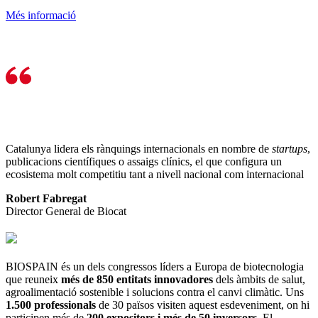
Més informació
Catalunya lidera els rànquings internacionals en nombre de
startups
,
publicacions científiques o assaigs clínics, el que configura un
ecosistema molt competitiu tant a nivell nacional com internacional
Robert Fabregat
Director General de Biocat
BIOSPAIN és un dels congressos líders a Europa de biotecnologia
que reuneix
més de 850 entitats innovadores
dels àmbits de salut,
agroalimentació sostenible i solucions contra el canvi climàtic. Uns
1.500 professionals
de 30 països visiten aquest esdeveniment, on hi
participen més de
200 expositors i més de 50 inversors
. El